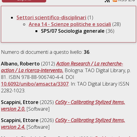
Settori scientifico-disciplinari
(1)
Area 14 - Scienze politiche e sociali
(28)
SPS/07 Sociologia generale
(36)
Numero di documenti a questo livello:
36
.
Albano, Roberto
(2012)
Action Research / La recherche-
action / La ricerca-intervento.
Bologna: TAO Digital Library, p.
81. ISBN 978-88-906740-4-4. DOI
10.6092/unibo/amsacta/3307
. In: TAO Digital Library ISSN
2282-1023.
Scappini, Ettore
(2025)
CaSty - Calibrating Stylized Items,
version 2.0.
[Software]
Scappini, Ettore
(2026)
CaSty - Calibrating Stylized Items,
version 2.4.
[Software]