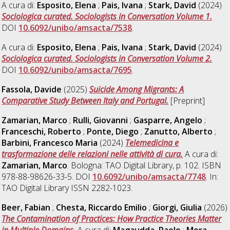
A cura di:
Esposito, Elena
;
Pais, Ivana
;
Stark, David
(2024)
Sociologica curated. Sociologists in Conversation Volume 1.
DOI
10.6092/unibo/amsacta/7538
.
A cura di:
Esposito, Elena
;
Pais, Ivana
;
Stark, David
(2024)
Sociologica curated. Sociologists in Conversation Volume 2.
DOI
10.6092/unibo/amsacta/7695
.
Fassola, Davide
(2025)
Suicide Among Migrants: A
Comparative Study Between Italy and Portugal.
[Preprint]
Zamarian, Marco
;
Rulli, Giovanni
;
Gasparre, Angelo
;
Franceschi, Roberto
;
Ponte, Diego
;
Zanutto, Alberto
;
Barbini, Francesco Maria
(2024)
Telemedicina e
trasformazione delle relazioni nelle attività di cura.
A cura di:
Zamarian, Marco
. Bologna: TAO Digital Library, p. 102. ISBN
978-88-98626-33-5. DOI
10.6092/unibo/amsacta/7748
. In:
TAO Digital Library ISSN 2282-1023.
Beer, Fabian
;
Chesta, Riccardo Emilio
;
Giorgi, Giulia
(2026)
The Contamination of Practices: How Practice Theories Matter