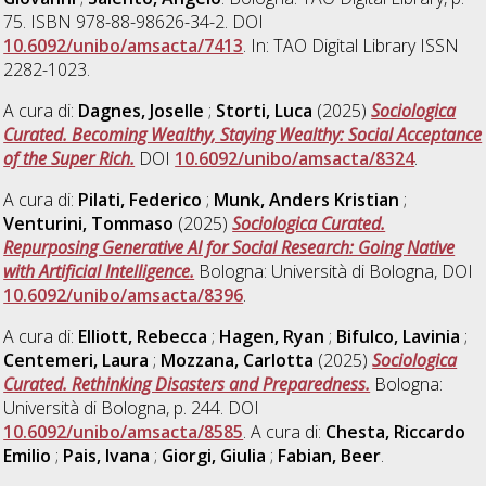
75. ISBN 978-88-98626-34-2. DOI
10.6092/unibo/amsacta/7413
. In: TAO Digital Library ISSN
2282-1023.
A cura di:
Dagnes, Joselle
;
Storti, Luca
(2025)
Sociologica
Curated. Becoming Wealthy, Staying Wealthy: Social Acceptance
of the Super Rich.
DOI
10.6092/unibo/amsacta/8324
.
A cura di:
Pilati, Federico
;
Munk, Anders Kristian
;
Venturini, Tommaso
(2025)
Sociologica Curated.
Repurposing Generative AI for Social Research: Going Native
with Artificial Intelligence.
Bologna: Università di Bologna, DOI
10.6092/unibo/amsacta/8396
.
A cura di:
Elliott, Rebecca
;
Hagen, Ryan
;
Bifulco, Lavinia
;
Centemeri, Laura
;
Mozzana, Carlotta
(2025)
Sociologica
Curated. Rethinking Disasters and Preparedness.
Bologna:
Università di Bologna, p. 244. DOI
10.6092/unibo/amsacta/8585
. A cura di:
Chesta, Riccardo
Emilio
;
Pais, Ivana
;
Giorgi, Giulia
;
Fabian, Beer
.