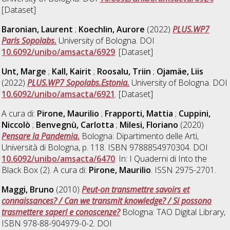
[Dataset]
Baronian, Laurent
;
Koechlin, Aurore
(2022)
PLUS.WP7
Paris Sopolabs.
University of Bologna. DOI
10.6092/unibo/amsacta/6929
. [Dataset]
Unt, Marge
;
Kall, Kairit
;
Roosalu, Triin
;
Ojamäe, Liis
(2022)
PLUS.WP7 Sopolabs.Estonia.
University of Bologna. DOI
10.6092/unibo/amsacta/6921
. [Dataset]
A cura di:
Pirone, Maurilio
;
Frapporti, Mattia
;
Cuppini,
Niccolò
;
Benvegnù, Carlotta
;
Milesi, Floriano
(2020)
Pensare la Pandemia.
Bologna: Dipartimento delle Arti,
Università di Bologna, p. 118. ISBN 9788854970304. DOI
10.6092/unibo/amsacta/6470
. In: I Quaderni di Into the
Black Box (2). A cura di:
Pirone, Maurilio
. ISSN 2975-2701.
Maggi, Bruno
(2010)
Peut-on transmettre savoirs et
connaissances? / Can we transmit knowledge? / Si possono
trasmettere saperi e conoscenze?
Bologna: TAO Digital Library,
ISBN 978-88-904979-0-2. DOI