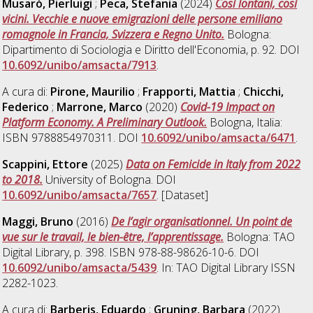
Musarò, Pierluigi
;
Peca, Stefania
(2024)
Così lontani, così
vicini. Vecchie e nuove emigrazioni delle persone emiliano
romagnole in Francia, Svizzera e Regno Unito.
Bologna:
Dipartimento di Sociologia e Diritto dell'Economia, p. 92. DOI
10.6092/unibo/amsacta/7913
.
A cura di:
Pirone, Maurilio
;
Frapporti, Mattia
;
Chicchi,
Federico
;
Marrone, Marco
(2020)
Covid-19 Impact on
Platform Economy. A Preliminary Outlook.
Bologna, Italia:
ISBN 9788854970311. DOI
10.6092/unibo/amsacta/6471
.
Scappini, Ettore
(2025)
Data on Femicide in Italy from 2022
to 2018.
University of Bologna. DOI
10.6092/unibo/amsacta/7657
. [Dataset]
Maggi, Bruno
(2016)
De l’agir organisationnel. Un point de
vue sur le travail, le bien-être, l’apprentissage.
Bologna: TAO
Digital Library, p. 398. ISBN 978-88-98626-10-6. DOI
10.6092/unibo/amsacta/5439
. In: TAO Digital Library ISSN
2282-1023.
A cura di:
Barberis, Eduardo
;
Gruning, Barbara
(2022)