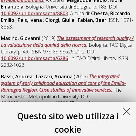
in Multiple Domains.
A cura di:
Magaudda, Paolo
;
Mora,
Emanuela
. Bologna: Università di Bologna, p. 183. DOI
10.6092/unibo/amsacta/8803
. A cura di:
Chesta, Riccardo
Emilio
;
Pais, Ivana
;
Giorgi, Giulia
;
Fabian, Beer
. ISSN 1971-
8853.
Masino, Giovanni
(2019)
The assessment of research quality /
La valutazione della qualità della ricerca.
Bologna: TAO Digital
Library, p. 49. ISBN 978-88-98626-21-2. DOI
10.6092/unibo/amsacta/6286
. In: TAO Digital Library ISSN
2282-1023.
Bassi, Andrea
;
Lazzari, Arianna
(2016)
The integrated
system of early childhood education and care of the Emilia-
Romagna Region. Case studies of innovative services.
The
Manchester Metropolitan University. DOI
10.6092/unibo/amsacta/6299
. [Dataset]
Questo sito web utilizza i
Albano, Roberto
;
Masino, Giovanni
;
Maggi, Bruno
(2010)
The relevance of Giddens' structuration theory for
cookie
organizational research.
Bologna: TAO Digital Library, ISBN
978-88-904979-4-0. DOI
10.6092/unibo/amsacta/2774
. In: