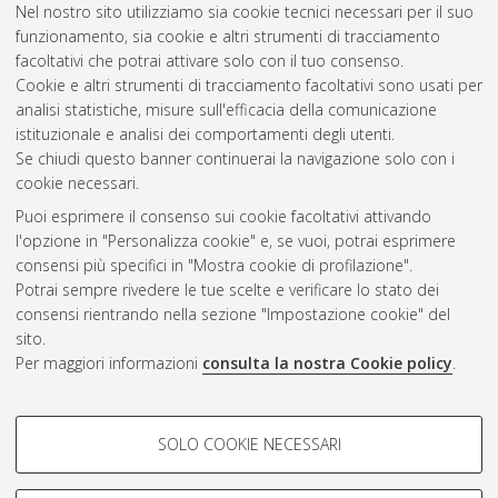
Nel nostro sito utilizziamo sia cookie tecnici necessari per il suo
TAO Digital Library ISSN 2282-1023.
funzionamento, sia cookie e altri strumenti di tracciamento
Fassola, Davide
(2024)
What are the correlations between
facoltativi che potrai attivare solo con il tuo consenso.
depression and suicide?
[Preprint]
Cookie e altri strumenti di tracciamento facoltativi sono usati per
analisi statistiche, misure sull'efficacia della comunicazione
istituzionale e analisi dei comportamenti degli utenti.
Questa lista e' stata generata il
Thu Aug 6 20:31:52 2026
Se chiudi questo banner continuerai la navigazione solo con i
CEST
.
cookie necessari.
Puoi esprimere il consenso sui cookie facoltativi attivando
AMS Acta
l'opzione in "Personalizza cookie" e, se vuoi, potrai esprimere
ISSN: 2038-7954
Atom
consensi più specifici in "Mostra cookie di profilazione".
re3data.org -
Potrai sempre rivedere le tue scelte e verificare lo stato dei
doi.org/10.17616/R3P19R
consensi rientrando nella sezione "Impostazione cookie" del
Rss
Servizio implementato e
1.0
sito.
gestito da
AlmaDL
Per maggiori informazioni
consulta la nostra Cookie policy
.
Impostazioni Cookie
Rss
Informativa sulla privacy
2.0
COOKIE DI PROFILAZIONE -
Condizioni d'uso del sito
SOLO COOKIE NECESSARI
FACOLTATIVI
Mission e policies del
repository
Si tratta di cookie utilizzati per analizzare le caratteristiche della