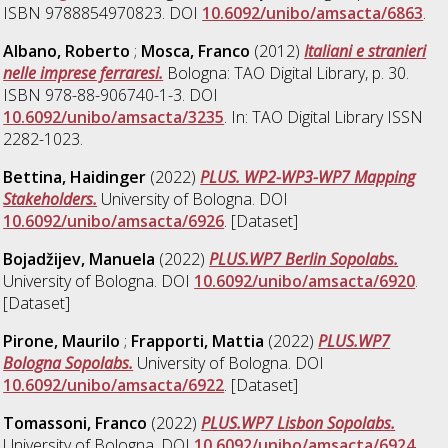
ISBN 9788854970823. DOI
10.6092/unibo/amsacta/6863
.
Albano, Roberto
;
Mosca, Franco
(2012)
Italiani e stranieri
nelle imprese ferraresi.
Bologna: TAO Digital Library, p. 30.
ISBN 978-88-906740-1-3. DOI
10.6092/unibo/amsacta/3235
. In: TAO Digital Library ISSN
2282-1023.
Bettina, Haidinger
(2022)
PLUS. WP2-WP3-WP7 Mapping
Stakeholders.
University of Bologna. DOI
10.6092/unibo/amsacta/6926
. [Dataset]
Bojadžijev, Manuela
(2022)
PLUS.WP7 Berlin Sopolabs.
University of Bologna. DOI
10.6092/unibo/amsacta/6920
.
[Dataset]
Pirone, Maurilo
;
Frapporti, Mattia
(2022)
PLUS.WP7
Bologna Sopolabs.
University of Bologna. DOI
10.6092/unibo/amsacta/6922
. [Dataset]
Tomassoni, Franco
(2022)
PLUS.WP7 Lisbon Sopolabs.
University of Bologna. DOI
10.6092/unibo/amsacta/6924
.