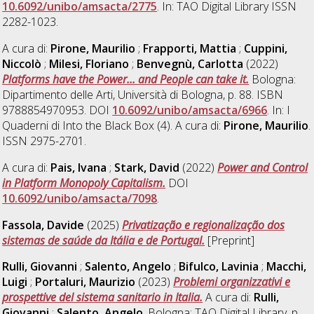
10.6092/unibo/amsacta/2775
. In: TAO Digital Library ISSN
2282-1023.
A cura di:
Pirone, Maurilio
;
Frapporti, Mattia
;
Cuppini,
Niccolò
;
Milesi, Floriano
;
Benvegnù, Carlotta
(2022)
Platforms have the Power... and People can take it.
Bologna:
Dipartimento delle Arti, Università di Bologna, p. 88. ISBN
9788854970953. DOI
10.6092/unibo/amsacta/6966
. In: I
Quaderni di Into the Black Box (4). A cura di:
Pirone, Maurilio
.
ISSN 2975-2701.
A cura di:
Pais, Ivana
;
Stark, David
(2022)
Power and Control
in Platform Monopoly Capitalism.
DOI
10.6092/unibo/amsacta/7098
.
Fassola, Davide
(2025)
Privatização e regionalização dos
sistemas de saúde da Itália e de Portugal.
[Preprint]
Rulli, Giovanni
;
Salento, Angelo
;
Bifulco, Lavinia
;
Macchi,
Luigi
;
Portaluri, Maurizio
(2023)
Problemi organizzativi e
prospettive del sistema sanitario in Italia.
A cura di:
Rulli,
Giovanni
;
Salento, Angelo
. Bologna: TAO Digital Library, p.