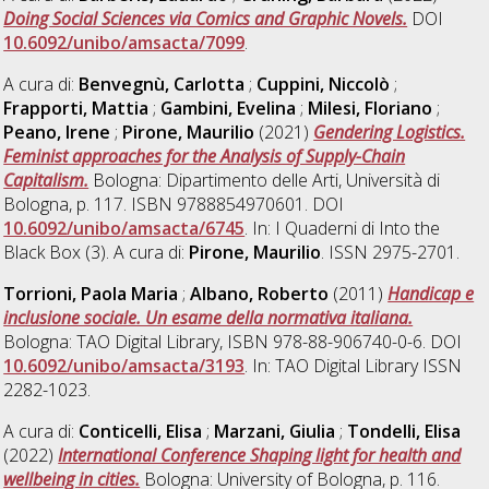
Doing Social Sciences via Comics and Graphic Novels.
DOI
10.6092/unibo/amsacta/7099
.
A cura di:
Benvegnù, Carlotta
;
Cuppini, Niccolò
;
Frapporti, Mattia
;
Gambini, Evelina
;
Milesi, Floriano
;
Peano, Irene
;
Pirone, Maurilio
(2021)
Gendering Logistics.
Feminist approaches for the Analysis of Supply-Chain
Capitalism.
Bologna: Dipartimento delle Arti, Università di
Bologna, p. 117. ISBN 9788854970601. DOI
10.6092/unibo/amsacta/6745
. In: I Quaderni di Into the
Black Box (3). A cura di:
Pirone, Maurilio
. ISSN 2975-2701.
Torrioni, Paola Maria
;
Albano, Roberto
(2011)
Handicap e
inclusione sociale. Un esame della normativa italiana.
Bologna: TAO Digital Library, ISBN 978-88-906740-0-6. DOI
10.6092/unibo/amsacta/3193
. In: TAO Digital Library ISSN
2282-1023.
A cura di:
Conticelli, Elisa
;
Marzani, Giulia
;
Tondelli, Elisa
(2022)
International Conference Shaping light for health and
wellbeing in cities.
Bologna: University of Bologna, p. 116.