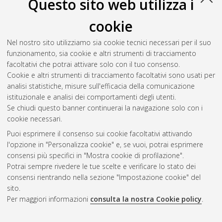
Questo sito web utilizza i
cookie
Nel nostro sito utilizziamo sia cookie tecnici necessari per il suo
funzionamento, sia cookie e altri strumenti di tracciamento
facoltativi che potrai attivare solo con il tuo consenso.
Cookie e altri strumenti di tracciamento facoltativi sono usati per
Vedi altre statistiche
analisi statistiche, misure sull'efficacia della comunicazione
istituzionale e analisi dei comportamenti degli utenti.
Gestione del documento:
Se chiudi questo banner continuerai la navigazione solo con i
cookie necessari.
Puoi esprimere il consenso sui cookie facoltativi attivando
AMS Acta
l'opzione in "Personalizza cookie" e, se vuoi, potrai esprimere
ISSN: 2038-7954
Atom
consensi più specifici in "Mostra cookie di profilazione".
re3data.org -
Potrai sempre rivedere le tue scelte e verificare lo stato dei
doi.org/10.17616/R3P19R
consensi rientrando nella sezione "Impostazione cookie" del
Rss
Servizio implementato e
1.0
sito.
gestito da
AlmaDL
Per maggiori informazioni
consulta la nostra Cookie policy
.
Impostazioni Cookie
Rss
Informativa sulla privacy