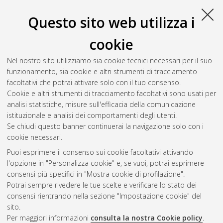
Questo sito web utilizza i
cookie
Nel nostro sito utilizziamo sia cookie tecnici necessari per il suo
funzionamento, sia cookie e altri strumenti di tracciamento
facoltativi che potrai attivare solo con il tuo consenso.
Cookie e altri strumenti di tracciamento facoltativi sono usati per
Vedi altre statistiche
analisi statistiche, misure sull'efficacia della comunicazione
istituzionale e analisi dei comportamenti degli utenti.
Gestione del documento:
Se chiudi questo banner continuerai la navigazione solo con i
cookie necessari.
Puoi esprimere il consenso sui cookie facoltativi attivando
AMS Acta
l'opzione in "Personalizza cookie" e, se vuoi, potrai esprimere
ISSN: 2038-7954
Atom
consensi più specifici in "Mostra cookie di profilazione".
re3data.org -
Potrai sempre rivedere le tue scelte e verificare lo stato dei
doi.org/10.17616/R3P19R
consensi rientrando nella sezione "Impostazione cookie" del
Rss
Servizio implementato e
1.0
sito.
gestito da
AlmaDL
Per maggiori informazioni
consulta la nostra Cookie policy
.