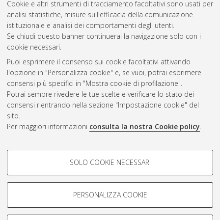
Cookie e altri strumenti di tracciamento facoltativi sono usati per
Vedi altre statistiche
analisi statistiche, misure sull'efficacia della comunicazione
istituzionale e analisi dei comportamenti degli utenti.
Gestione del documento:
Se chiudi questo banner continuerai la navigazione solo con i
cookie necessari.
Puoi esprimere il consenso sui cookie facoltativi attivando
AMS Acta
l'opzione in "Personalizza cookie" e, se vuoi, potrai esprimere
ISSN: 2038-7954
Atom
consensi più specifici in "Mostra cookie di profilazione".
re3data.org -
Potrai sempre rivedere le tue scelte e verificare lo stato dei
doi.org/10.17616/R3P19R
consensi rientrando nella sezione "Impostazione cookie" del
Rss
Servizio implementato e
1.0
sito.
gestito da
AlmaDL
Per maggiori informazioni
consulta la nostra Cookie policy
.
Impostazioni Cookie
Rss
Informativa sulla privacy
2.0
COOKIE DI PROFILAZIONE -
Condizioni d'uso del sito
SOLO COOKIE NECESSARI
FACOLTATIVI
Mission e policies del
repository
Si tratta di cookie utilizzati per analizzare le caratteristiche della
navigazione degli utenti, creare profili in base al loro comportamento
PERSONALIZZA COOKIE
sul sito, per analisi di marketing.
Mostra cookie di profilazione