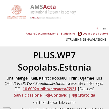
it
en
Aiuto e Documentazione
Statistiche
Login per gli autori
STRUMENTI DI NAVIGAZIONE
PLUS.WP7
Sopolabs.Estonia
Unt, Marge
;
Kall, Kairit
;
Roosalu, Triin
;
Ojamäe, Liis
(2022)
PLUS.WP7 Sopolabs.Estonia.
University of Bologna.
DOI
10.6092/unibo/amsacta/6921
. [Dataset]
Salva citazione
Condividi
Citato da
Full text disponibile come: