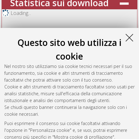
Statistica sui download
Loading...
Questo sito web utilizza i
cookie
Nel nostro sito utilizziamo sia cookie tecnici necessari per il suo
funzionamento, sia cookie e altri strumenti di tracciamento
facoltativi che potrai attivare solo con il tuo consenso.
Cookie e altri strumenti di tracciamento facoltativi sono usati per
Vedi altre statistiche
analisi statistiche, misure sull'efficacia della comunicazione
istituzionale e analisi dei comportamenti degli utenti.
Gestione del documento:
Se chiudi questo banner continuerai la navigazione solo con i
cookie necessari.
Puoi esprimere il consenso sui cookie facoltativi attivando
AMS Acta
l'opzione in "Personalizza cookie" e, se vuoi, potrai esprimere
ISSN: 2038-7954
Atom
consensi più specifici in "Mostra cookie di profilazione".