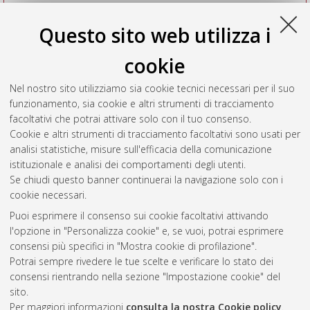
Questo sito web utilizza i
cookie
Nel nostro sito utilizziamo sia cookie tecnici necessari per il suo
funzionamento, sia cookie e altri strumenti di tracciamento
facoltativi che potrai attivare solo con il tuo consenso.
Cookie e altri strumenti di tracciamento facoltativi sono usati per
Vedi altre statistiche
analisi statistiche, misure sull'efficacia della comunicazione
istituzionale e analisi dei comportamenti degli utenti.
Gestione del documento:
Se chiudi questo banner continuerai la navigazione solo con i
cookie necessari.
Puoi esprimere il consenso sui cookie facoltativi attivando
AMS Acta
l'opzione in "Personalizza cookie" e, se vuoi, potrai esprimere
ISSN: 2038-7954
Atom
consensi più specifici in "Mostra cookie di profilazione".
re3data.org -
Potrai sempre rivedere le tue scelte e verificare lo stato dei
doi.org/10.17616/R3P19R
consensi rientrando nella sezione "Impostazione cookie" del
Rss
Servizio implementato e
1.0
sito.
gestito da
AlmaDL
Per maggiori informazioni
consulta la nostra Cookie policy
.