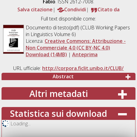
Fabio
. ISSN 2612-7008.
Salva citazione
Condividi
Citato da
Full text disponibile come:
Documento di testo(pdf) (CLUB Working Papers
in Linguistics Volume 6)
Licenza:
Creative Commons: Attribuzione -
Non Commerciale 4.0 (CC BY-NC 4.0)
Download (14MB)
|
Anteprima
URL ufficiale:
http://corpora.ficlit.unibo.it/CLUB/
Abstract
Altri metadati
Statistica sui download
Loading...