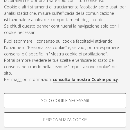
facoltativi che potrai attivare solo con il tuo consenso.
Cookie e altri strumenti di tracciamento facoltativi sono usati per
Vedi altre statistiche
analisi statistiche, misure sull'efficacia della comunicazione
istituzionale e analisi dei comportamenti degli utenti.
Gestione del documento:
Se chiudi questo banner continuerai la navigazione solo con i
cookie necessari.
Puoi esprimere il consenso sui cookie facoltativi attivando
AMS Acta
l'opzione in "Personalizza cookie" e, se vuoi, potrai esprimere
ISSN: 2038-7954
Atom
consensi più specifici in "Mostra cookie di profilazione".
re3data.org -
Potrai sempre rivedere le tue scelte e verificare lo stato dei
doi.org/10.17616/R3P19R
consensi rientrando nella sezione "Impostazione cookie" del
Rss
Servizio implementato e
1.0
sito.
gestito da
AlmaDL
Per maggiori informazioni
consulta la nostra Cookie policy
.
Impostazioni Cookie
Rss
Informativa sulla privacy
2.0
COOKIE DI PROFILAZIONE -
Condizioni d'uso del sito
SOLO COOKIE NECESSARI
FACOLTATIVI
Mission e policies del
repository
Si tratta di cookie utilizzati per analizzare le caratteristiche della
navigazione degli utenti, creare profili in base al loro comportamento
PERSONALIZZA COOKIE
sul sito, per analisi di marketing.