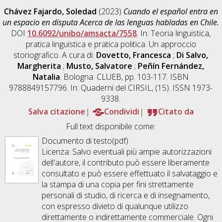
Chávez Fajardo, Soledad
(2023)
Cuando el español entra en
un espacio en disputa Acerca de las lenguas habladas en Chile.
DOI
10.6092/unibo/amsacta/7558
. In: Teoria linguistica,
pratica linguistica e pratica politica. Un approccio
storiografico. A cura di:
Dovetto, Francesca
;
Di Salvo,
Margherita
;
Musto, Salvatore
;
Peñín Fernández,
Natalia
. Bologna: CLUEB, pp. 103-117. ISBN
9788849157796. In: Quaderni del CIRSIL, (15). ISSN 1973-
9338.
Salva citazione
Condividi
Citato da
Full text disponibile come:
Documento di testo(pdf)
Licenza: Salvo eventuali più ampie autorizzazioni
dell'autore, il contributo può essere liberamente
consultato e può essere effettuato il salvataggio e
la stampa di una copia per fini strettamente
personali di studio, di ricerca e di insegnamento,
con espresso divieto di qualunque utilizzo
direttamente o indirettamente commerciale. Ogni