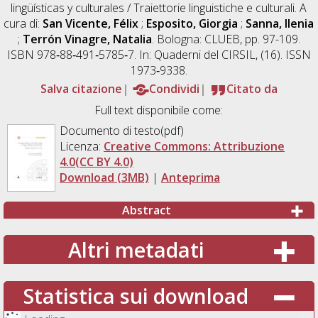
lingüísticas y culturales / Traiettorie linguistiche e culturali. A
cura di:
San Vicente, Félix
;
Esposito, Giorgia
;
Sanna, Ilenia
;
Terrón Vinagre, Natalia
. Bologna: CLUEB, pp. 97-109.
ISBN 978‐88‐491‐5785‐7. In: Quaderni del CIRSIL, (16). ISSN
1973‐9338.
Salva citazione
Condividi
Citato da
Full text disponibile come:
Documento di testo(pdf)
Licenza:
Creative Commons: Attribuzione
4.0(CC BY 4.0)
Download (3MB)
|
Anteprima
Abstract
Altri metadati
Statistica sui download