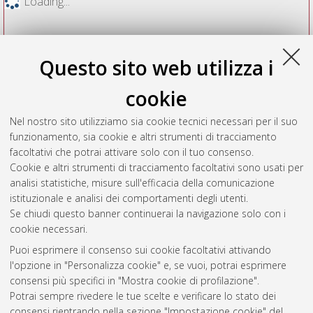
Loading...
Questo sito web utilizza i
cookie
Nel nostro sito utilizziamo sia cookie tecnici necessari per il suo
funzionamento, sia cookie e altri strumenti di tracciamento
facoltativi che potrai attivare solo con il tuo consenso.
Cookie e altri strumenti di tracciamento facoltativi sono usati per
Vedi altre statistiche
analisi statistiche, misure sull'efficacia della comunicazione
istituzionale e analisi dei comportamenti degli utenti.
Gestione del documento:
Se chiudi questo banner continuerai la navigazione solo con i
cookie necessari.
Puoi esprimere il consenso sui cookie facoltativi attivando
AMS Acta
l'opzione in "Personalizza cookie" e, se vuoi, potrai esprimere
ISSN: 2038-7954
Atom
consensi più specifici in "Mostra cookie di profilazione".
re3data.org -
Potrai sempre rivedere le tue scelte e verificare lo stato dei
doi.org/10.17616/R3P19R
consensi rientrando nella sezione "Impostazione cookie" del
Rss