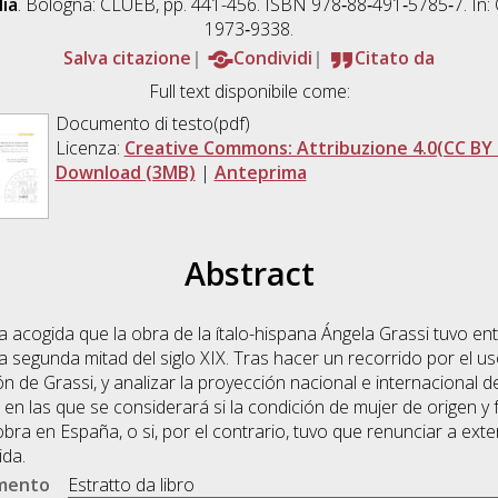
lia
. Bologna: CLUEB, pp. 441-456. ISBN 978‐88‐491‐5785‐7. In: 
1973‐9338.
Salva citazione
Condividi
Citato da
Full text disponibile come:
Documento di testo(pdf)
Licenza:
Creative Commons: Attribuzione 4.0(CC BY 
Download (3MB)
|
Anteprima
Abstract
a acogida que la obra de la ítalo-hispana Ángela Grassi tuvo entr
 segunda mitad del siglo XIX. Tras hacer un recorrido por el uso d
n de Grassi, y analizar la proyección nacional e internacional 
en las que se considerará si la condición de mujer de origen y fa
obra en España, o si, por el contrario, tuvo que renunciar a ext
ida.
umento
Estratto da libro