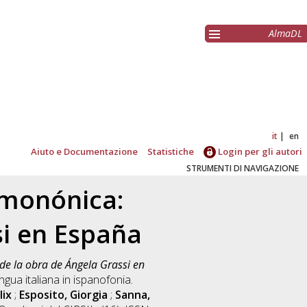
AlmaDL
it
en
Aiuto e Documentazione
Statistiche
Login per gli autori
STRUMENTI DI NAVIGAZIONE
imonónica:
si en España
de la obra de Ángela Grassi en
ingua italiana in ispanofonia.
lix
;
Esposito, Giorgia
;
Sanna,