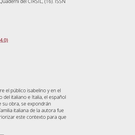
Quaderni del CIRSIL, (16). ISSN
4.0)
e el público isabelino y en el
el italiano e Italia, el español
de su obra, se expondrán
milia italiana de la autora fue
eriorizar este contexto para que