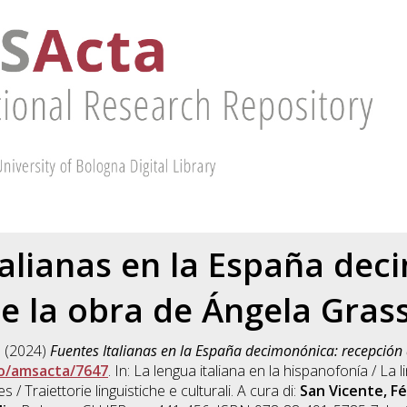
talianas en la España dec
e la obra de Ángela Gras
a
(2024)
Fuentes Italianas en la España decimonónica: recepción 
o/amsacta/7647
. In: La lengua italiana en la hispanofonía / La l
s / Traiettorie linguistiche e culturali. A cura di:
San Vicente, Fé