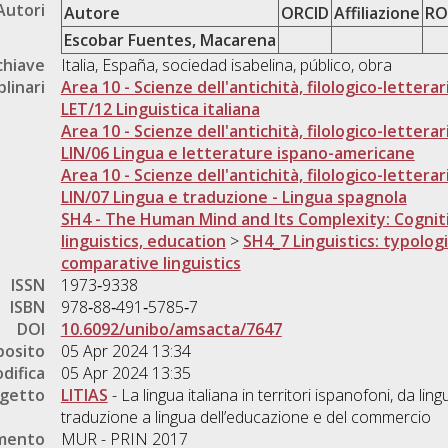
Autori
Autore
ORCID
Affiliazione
RO
Escobar Fuentes, Macarena
chiave
Italia, España, sociedad isabelina, público, obra
plinari
Area 10 - Scienze dell'antichità, filologico-letterar
LET/12 Linguistica italiana
Area 10 - Scienze dell'antichità, filologico-letterar
LIN/06 Lingua e letterature ispano-americane
Area 10 - Scienze dell'antichità, filologico-letterar
LIN/07 Lingua e traduzione - Lingua spagnola
SH4 - The Human Mind and Its Complexity: Cogniti
linguistics, education
>
SH4_7 Linguistics: typologi
comparative linguistics
ISSN
1973‐9338
ISBN
978‐88‐491‐5785‐7
DOI
10.6092/unibo/amsacta/7647
posito
05 Apr 2024 13:34
difica
05 Apr 2024 13:35
ogetto
LITIAS
- La lingua italiana in territori ispanofoni, da ling
traduzione a lingua dell’educazione e del commercio
amento
MUR - PRIN 2017