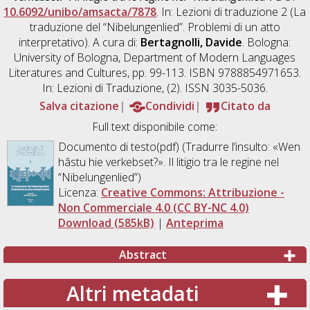
10.6092/unibo/amsacta/7878
. In: Lezioni di traduzione 2 (La
traduzione del “Nibelungenlied”. Problemi di un atto
interpretativo). A cura di:
Bertagnolli, Davide
. Bologna:
University of Bologna, Department of Modern Languages
Literatures and Cultures, pp. 99-113. ISBN 9788854971653.
In: Lezioni di Traduzione, (2). ISSN 3035-5036.
Salva citazione
Condividi
Citato da
Full text disponibile come:
Documento di testo(pdf) (Tradurre l’insulto: «Wen
hâstu hie verkebset?». Il litigio tra le regine nel
“Nibelungenlied”)
Licenza:
Creative Commons: Attribuzione -
Non Commerciale 4.0 (CC BY-NC 4.0)
Download (585kB)
|
Anteprima
Abstract
Altri metadati