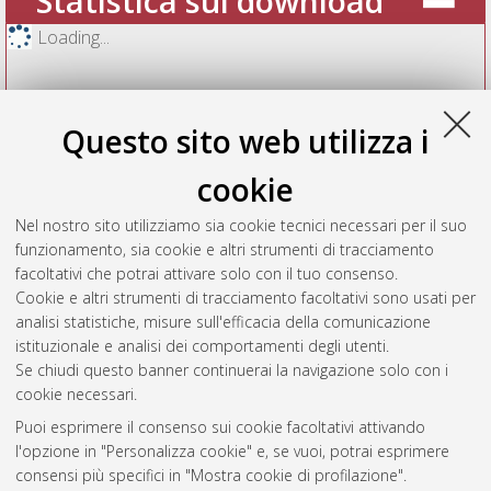
Statistica sui download
Loading...
Questo sito web utilizza i
cookie
Nel nostro sito utilizziamo sia cookie tecnici necessari per il suo
funzionamento, sia cookie e altri strumenti di tracciamento
facoltativi che potrai attivare solo con il tuo consenso.
Cookie e altri strumenti di tracciamento facoltativi sono usati per
Vedi altre statistiche
analisi statistiche, misure sull'efficacia della comunicazione
istituzionale e analisi dei comportamenti degli utenti.
Gestione del documento:
Se chiudi questo banner continuerai la navigazione solo con i
cookie necessari.
Puoi esprimere il consenso sui cookie facoltativi attivando
AMS Acta
l'opzione in "Personalizza cookie" e, se vuoi, potrai esprimere
ISSN: 2038-7954
Atom
consensi più specifici in "Mostra cookie di profilazione".