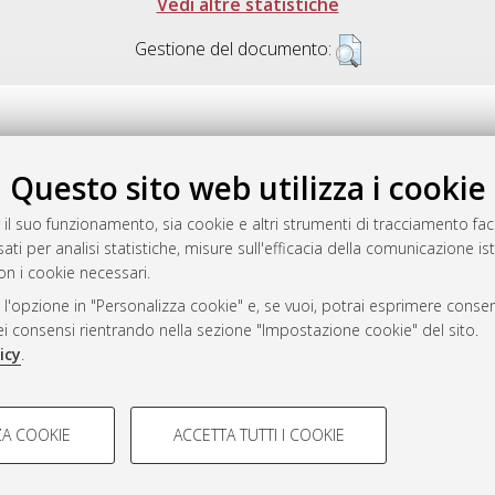
Vedi altre statistiche
Gestione del documento:
Questo sito web utilizza i cookie
.17616/R3P19R
gestito da
AlmaDL
 il suo funzionamento, sia cookie e altri strumenti di tracciamento faco
ati per analisi statistiche, misure sull'efficacia della comunicazione is
on i cookie necessari.
 l'opzione in "Personalizza cookie" e, se vuoi, potrai esprimere consens
ository
dei consensi rientrando nella sezione "Impostazione cookie" del sito.
icy
.
COOKIE TECNICI - NECES
A COOKIE
ACCETTA TUTTI I COOKIE
lla navigazione degli utenti, creare
Si tratta di cookie tecnici utilizzati
 Bologna, 2007-2026.
eting.
salvare le preferenze di navigazion
del sito riducendo i tempi di caric