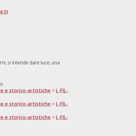
4.0)
i, si intende dare luce, una
mo
ie e storico-artistiche
>
L-FIL-
ie e storico-artistiche
>
L-FIL-
ie e storico-artistiche
>
L-FIL-