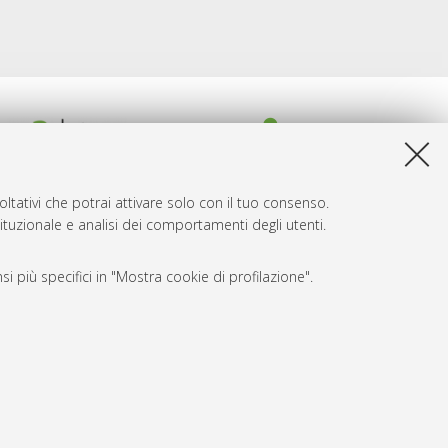
ltativi che potrai attivare solo con il tuo consenso.
tituzionale e analisi dei comportamenti degli utenti.
i più specifici in "Mostra cookie di profilazione".
SARI
, a titolo esemplificativo, per il corretto funzionamento del sito,
e, per il bilanciamento del carico, ottimizzare le prestazioni
amento delle pagine e per gestire l’autenticazione ai servizi