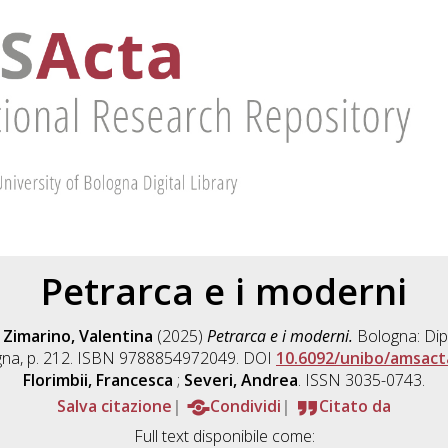
Petrarca e i moderni
;
Zimarino, Valentina
(2025)
Petrarca e i moderni.
Bologna: Dipa
ologna, p. 212. ISBN 9788854972049. DOI
10.6092/unibo/amsact
Florimbii, Francesca
;
Severi, Andrea
. ISSN 3035-0743.
Salva citazione
Condividi
Citato da
Full text disponibile come: