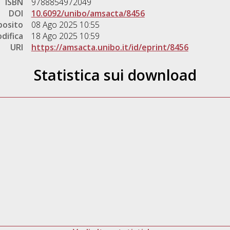
ISBN
9788854972049
DOI
10.6092/unibo/amsacta/8456
posito
08 Ago 2025 10:55
difica
18 Ago 2025 10:59
URI
https://amsacta.unibo.it/id/eprint/8456
Statistica sui download