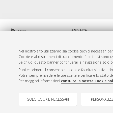
AMS Acta
Atom
ISSN: 2038-7954
Rss 1.0
re3data.org -
doi.org/10
Rss 2.0
Servizio implementato e 
Nel nostro sito utilizziamo sia cookie tecnici necessari per
Impostazioni Cookie
Cookie e altri strumenti di tracciamento facoltativi sono us
Informativa sulla privacy
Se chiudi questo banner continuerai la navigazione solo c
Condizioni d'uso del sito
Puoi esprimere il consenso sui cookie facoltativi attivando
Mission e policies del rep
Potrai sempre rivedere le tue scelte e verificare lo stato 
Per maggiori informazioni
consulta la nostra Cookie pol
COOKIE DI PROFILAZIONE - FACOLTATIVI
SOLO COOKIE NECESSARI
PERSONALIZZ
Si tratta di cookie utilizzati per analizzare le caratteristiche de
© ALMA MATER STUDIORUM - Università d
profili in base al loro comportamento sul sito, per analisi di mark