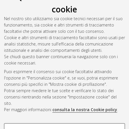
cookie
Nel nostro sito utilizziamo sia cookie tecnici necessari per il suo
funzionamento, sia cookie e altri strumenti di tracciamento
facoltativi che potrai attivare solo con il tuo consenso.
Cookie e altri strumenti di tracciamento facoltativi sono usati per
Vedi altre statistiche
analisi statistiche, misure sull'efficacia della comunicazione
istituzionale e analisi dei comportamenti degli utenti.
Gestione del documento:
Se chiudi questo banner continuerai la navigazione solo con i
cookie necessari.
Puoi esprimere il consenso sui cookie facoltativi attivando
AMS Acta
l'opzione in "Personalizza cookie" e, se vuoi, potrai esprimere
ISSN: 2038-7954
Atom
consensi più specifici in "Mostra cookie di profilazione".
re3data.org -
Potrai sempre rivedere le tue scelte e verificare lo stato dei
doi.org/10.17616/R3P19R
consensi rientrando nella sezione "Impostazione cookie" del
Rss
Servizio implementato e
1.0
sito.
gestito da
AlmaDL
Per maggiori informazioni
consulta la nostra Cookie policy
.
Impostazioni Cookie
Rss
Informativa sulla privacy
2.0
COOKIE DI PROFILAZIONE -
Condizioni d'uso del sito