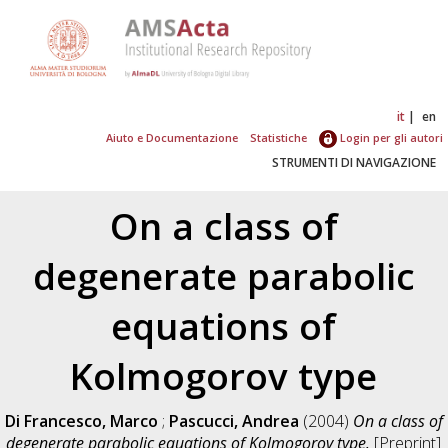
it
en
Aiuto e Documentazione
Statistiche
Login per gli autori
STRUMENTI DI NAVIGAZIONE
On a class of
degenerate parabolic
equations of
Kolmogorov type
Di Francesco, Marco
;
Pascucci, Andrea
(2004)
On a class of
degenerate parabolic equations of Kolmogorov type.
[Preprint]