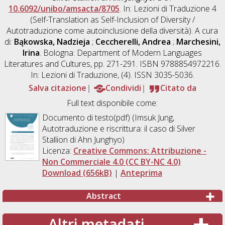
10.6092/unibo/amsacta/8705
. In: Lezioni di Traduzione 4
(Self-Translation as Self-Inclusion of Diversity /
Autotraduzione come autoinclusione della diversità). A cura
di:
Bąkowska, Nadzieja
;
Ceccherelli, Andrea
;
Marchesini,
Irina
. Bologna: Department of Modern Languages
Literatures and Cultures, pp. 271-291. ISBN 9788854972216.
In: Lezioni di Traduzione, (4). ISSN 3035-5036.
Salva citazione
Condividi
Citato da
Full text disponibile come:
Documento di testo(pdf) (Imsuk Jung,
Autotraduzione e riscrittura: il caso di Silver
Stallion di Ahn Junghyo)
Licenza:
Creative Commons: Attribuzione -
Non Commerciale 4.0 (CC BY-NC 4.0)
Download (656kB)
|
Anteprima
Abstract
Altri metadati