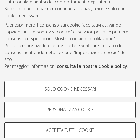
istituzionale e analisi dei comportamenti degli utenti.
Gestione del documento:
Se chiudi questo banner continuerai la navigazione solo con i
cookie necessari.
Puoi esprimere il consenso sui cookie facoltativi attivando
AMS Acta
l'opzione in "Personalizza cookie" e, se vuoi, potrai esprimere
ISSN: 2038-7954
Atom
consensi più specifici in "Mostra cookie di profilazione".
re3data.org -
Potrai sempre rivedere le tue scelte e verificare lo stato dei
doi.org/10.17616/R3P19R
consensi rientrando nella sezione "Impostazione cookie" del
Rss
Servizio implementato e
1.0
sito.
gestito da
AlmaDL
Per maggiori informazioni
consulta la nostra Cookie policy
.
Impostazioni Cookie
Rss
Informativa sulla privacy
2.0
COOKIE DI PROFILAZIONE -
Condizioni d'uso del sito
SOLO COOKIE NECESSARI
FACOLTATIVI
Mission e policies del
repository
Si tratta di cookie utilizzati per analizzare le caratteristiche della
navigazione degli utenti, creare profili in base al loro comportamento
PERSONALIZZA COOKIE
sul sito, per analisi di marketing.
Mostra cookie di profilazione
ACCETTA TUTTI I COOKIE
Google/Youtube Video
© ALMA MATER STUDIORUM - Università d Bologna, 2007-2026.
COOKIE TECNICI - NECESSARI