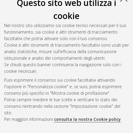
Questo sito web utilizza i
cookie
Nel nostro sito utilizziamo sia cookie tecnici necessari per il suo
funzionamento, sia cookie e altri strumenti di tracciamento
facoltativi che potrai attivare solo con il tuo consenso.
Cookie e altri strumenti di tracciamento facoltativi sono usati per
Vedi altre statistiche
analisi statistiche, misure sull'efficacia della comunicazione
istituzionale e analisi dei comportamenti degli utenti.
Gestione del documento:
Se chiudi questo banner continuerai la navigazione solo con i
cookie necessari.
Puoi esprimere il consenso sui cookie facoltativi attivando
AMS Acta
l'opzione in "Personalizza cookie" e, se vuoi, potrai esprimere
ISSN: 2038-7954
Atom
consensi più specifici in "Mostra cookie di profilazione".
re3data.org -
Potrai sempre rivedere le tue scelte e verificare lo stato dei
doi.org/10.17616/R3P19R
consensi rientrando nella sezione "Impostazione cookie" del
Rss
Servizio implementato e
1.0
sito.
gestito da
AlmaDL
Per maggiori informazioni
consulta la nostra Cookie policy
.
Impostazioni Cookie
Rss
Informativa sulla privacy