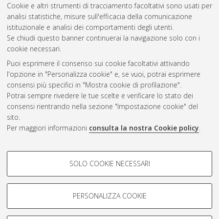
Cookie e altri strumenti di tracciamento facoltativi sono usati per
Vedi altre statistiche
analisi statistiche, misure sull'efficacia della comunicazione
istituzionale e analisi dei comportamenti degli utenti.
Gestione del documento:
Se chiudi questo banner continuerai la navigazione solo con i
cookie necessari.
Puoi esprimere il consenso sui cookie facoltativi attivando
AMS Acta
l'opzione in "Personalizza cookie" e, se vuoi, potrai esprimere
ISSN: 2038-7954
Atom
consensi più specifici in "Mostra cookie di profilazione".
re3data.org -
Potrai sempre rivedere le tue scelte e verificare lo stato dei
doi.org/10.17616/R3P19R
consensi rientrando nella sezione "Impostazione cookie" del
Rss
Servizio implementato e
1.0
sito.
gestito da
AlmaDL
Per maggiori informazioni
consulta la nostra Cookie policy
.
Impostazioni Cookie
Rss
Informativa sulla privacy
2.0
COOKIE DI PROFILAZIONE -
Condizioni d'uso del sito
SOLO COOKIE NECESSARI
FACOLTATIVI
Mission e policies del
repository
Si tratta di cookie utilizzati per analizzare le caratteristiche della
navigazione degli utenti, creare profili in base al loro comportamento
PERSONALIZZA COOKIE
sul sito, per analisi di marketing.
Mostra cookie di profilazione