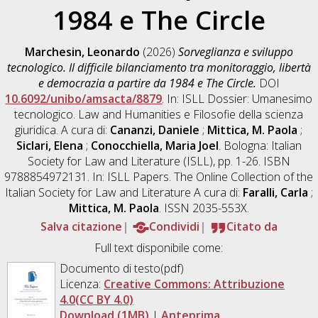
1984 e The Circle
Marchesin, Leonardo
(2026)
Sorveglianza e sviluppo
tecnologico. Il difficile bilanciamento tra monitoraggio, libertà
e democrazia a partire da 1984 e The Circle.
DOI
10.6092/unibo/amsacta/8879
. In: ISLL Dossier: Umanesimo
tecnologico. Law and Humanities e Filosofie della scienza
giuridica. A cura di:
Cananzi, Daniele
;
Mittica, M. Paola
;
Siclari, Elena
;
Conocchiella, Maria Joel
. Bologna: Italian
Society for Law and Literature (ISLL), pp. 1-26. ISBN
9788854972131. In: ISLL Papers. The Online Collection of the
Italian Society for Law and Literature A cura di:
Faralli, Carla
;
Mittica, M. Paola
. ISSN 2035-553X.
Salva citazione
Condividi
Citato da
Full text disponibile come:
Documento di testo(pdf)
Licenza:
Creative Commons: Attribuzione
4.0(CC BY 4.0)
Download (1MB)
|
Anteprima