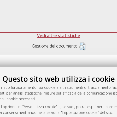
Vedi altre statistiche
Gestione del documento:
Questo sito web utilizza i cookie
.17616/R3P19R
gestito da
AlmaDL
 il suo funzionamento, sia cookie e altri strumenti di tracciamento faco
ati per analisi statistiche, misure sull'efficacia della comunicazione is
on i cookie necessari.
 l'opzione in "Personalizza cookie" e, se vuoi, potrai esprimere consens
ository
dei consensi rientrando nella sezione "Impostazione cookie" del sito.