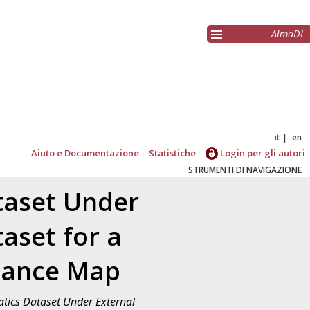
AlmaDL
it
en
Aiuto e Documentazione
Statistiche
Login per gli autori
STRUMENTI DI NAVIGAZIONE
taset Under
aset for a
iance Map
atics Dataset Under External