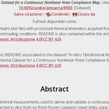
 Dataset for a Continuous Nonlinear Knee Compliance Map.
Univ
10.6092/unibo/amsacta/8903
. [Dataset]
Salva citazione
Condividi
Citato da
Full text disponibile come:
ntains text files with processed femoral kinematics acquired fro
nd loading conditions. README is also contained within the arc
ons: Attribuzione 4.0(CC BY 4.0)
) (README associated to the dataset "In-Vitro Tibiofemoral K
imental Dataset for a Continuous Nonlinear Knee Compliance 
ons: Attribuzione 4.0(CC BY 4.0)
Abstract
rimental measurements used to derive and validate a continuo
cted in vitro from six fresh-frozen cadaveric lower limbs using