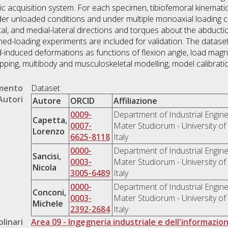
c acquisition system. For each specimen, tibiofemoral kinemat
nder unloaded conditions and under multiple monoaxial loading c
tal, and medial-lateral directions and torques about the abducti
ned-loading experiments are included for validation. The datase
-induced deformations as functions of flexion angle, load magni
ing, multibody and musculoskeletal modelling, model calibration,
umento
Dataset
Autori
Autore
ORCID
Affiliazione
0009-
Department of Industrial Engine
Capetta,
0007-
Mater Studiorum - University of
Lorenzo
6625-8118
Italy
0000-
Department of Industrial Engine
Sancisi,
0003-
Mater Studiorum - University of
Nicola
3005-6489
Italy
0000-
Department of Industrial Engine
Conconi,
0003-
Mater Studiorum - University of
Michele
2392-2684
Italy
plinari
Area 09 - Ingegneria industriale e dell'informazio