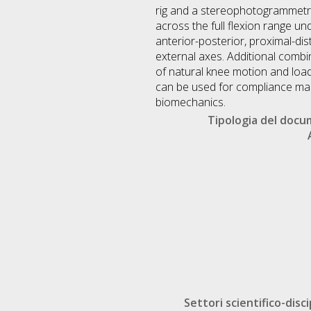
rig and a stereophotogrammetri
across the full flexion range u
anterior-posterior, proximal-dis
external axes. Additional combi
of natural knee motion and load
can be used for compliance mapp
biomechanics.
Tipologia del doc
Settori scientifico-disci