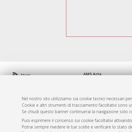
AMS Acta
Atom
ISSN: 2038-7954
Rss 1.0
re3data.org -
doi.org/10
Rss 2.0
Servizio implementato e 
Nel nostro sito utilizziamo sia cookie tecnici necessari per
Impostazioni Cookie
Cookie e altri strumenti di tracciamento facoltativi sono us
Informativa sulla privacy
Se chiudi questo banner continuerai la navigazione solo c
Condizioni d'uso del sito
Puoi esprimere il consenso sui cookie facoltativi attivando
Mission e policies del rep
Potrai sempre rivedere le tue scelte e verificare lo stato 