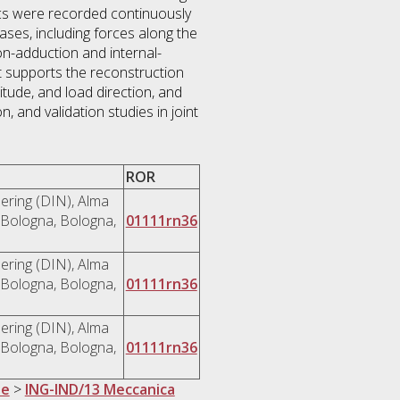
ics were recorded continuously
ases, including forces along the
on-adduction and internal-
t supports the reconstruction
tude, and load direction, and
 and validation studies in joint
ROR
ering (DIN), Alma
 Bologna, Bologna,
01111rn36
ering (DIN), Alma
 Bologna, Bologna,
01111rn36
ering (DIN), Alma
 Bologna, Bologna,
01111rn36
ne
>
ING-IND/13 Meccanica