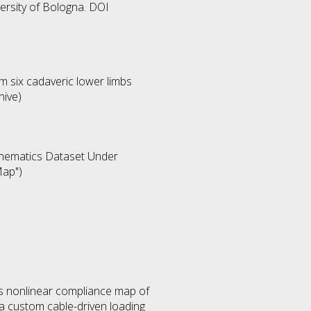
ersity of Bologna. DOI
m six cadaveric lower limbs
hive)
inematics Dataset Under
Map")
us nonlinear compliance map of
 a custom cable-driven loading