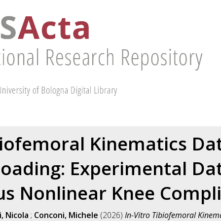
ibiofemoral Kinematics Da
Loading: Experimental Dat
us Nonlinear Knee Compl
i, Nicola
;
Conconi, Michele
(2026)
In-Vitro Tibiofemoral Kinem