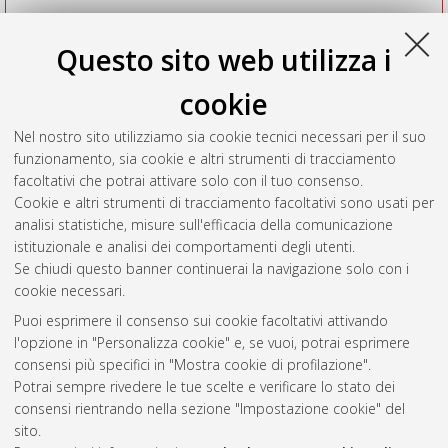
Questo sito web utilizza i
cookie
Nel nostro sito utilizziamo sia cookie tecnici necessari per il suo
funzionamento, sia cookie e altri strumenti di tracciamento
facoltativi che potrai attivare solo con il tuo consenso.
Cookie e altri strumenti di tracciamento facoltativi sono usati per
Vedi altre statistiche
analisi statistiche, misure sull'efficacia della comunicazione
istituzionale e analisi dei comportamenti degli utenti.
Gestione del documento:
Se chiudi questo banner continuerai la navigazione solo con i
cookie necessari.
Puoi esprimere il consenso sui cookie facoltativi attivando
AMS Acta
l'opzione in "Personalizza cookie" e, se vuoi, potrai esprimere
ISSN: 2038-7954
Atom
consensi più specifici in "Mostra cookie di profilazione".
re3data.org -
Potrai sempre rivedere le tue scelte e verificare lo stato dei
doi.org/10.17616/R3P19R
consensi rientrando nella sezione "Impostazione cookie" del
Rss
Servizio implementato e
1.0
sito.
gestito da
AlmaDL