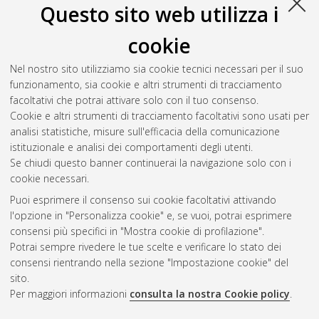
Zambonelli, Paolo
;
Russo,
Questo sito web utilizza i
Vincenzo
(2008)
Proceedings of the
6th International Symposium on the
cookie
Mediterranean Pig. October 11 – 13,
2007. Messina - Capo d’Orlando (ME), Italy.
Bologna, Italy: p.
Nel nostro sito utilizziamo sia cookie tecnici necessari per il suo
448. DOI
10.6092/unibo/amsacta/2513
. In: Proceedings of
funzionamento, sia cookie e altri strumenti di tracciamento
the International Symposium on the Mediterranean Pig ISSN
facoltativi che potrai attivare solo con il tuo consenso.
2035-4088.
Cookie e altri strumenti di tracciamento facoltativi sono usati per
analisi statistiche, misure sull'efficacia della comunicazione
istituzionale e analisi dei comportamenti degli utenti.
Questa lista e' stata generata il
Sat Aug 8 20:32:37 2026
Se chiudi questo banner continuerai la navigazione solo con i
CEST
.
cookie necessari.
Puoi esprimere il consenso sui cookie facoltativi attivando
AMS Acta
l'opzione in "Personalizza cookie" e, se vuoi, potrai esprimere
ISSN: 2038-7954
Atom
consensi più specifici in "Mostra cookie di profilazione".
re3data.org -
Potrai sempre rivedere le tue scelte e verificare lo stato dei
doi.org/10.17616/R3P19R
consensi rientrando nella sezione "Impostazione cookie" del
Rss
Servizio implementato e
1.0
sito.
gestito da
AlmaDL
Per maggiori informazioni
consulta la nostra Cookie policy
.
Impostazioni Cookie
Rss