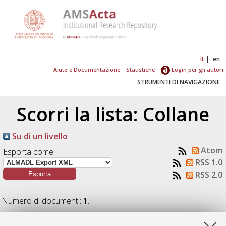
it
en
Aiuto e Documentazione
Statistiche
Login per gli autori
STRUMENTI DI NAVIGAZIONE
Scorri la lista: Collane
Su di un livello
Atom
Esporta come
RSS 1.0
RSS 2.0
Numero di documenti:
1
.
A cura di:
Nanni Costa, Leonardo
;