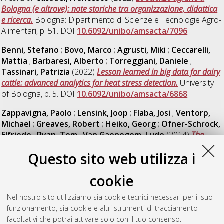
Bologna (e altrove): note storiche tra organizzazione, didattica
e ricerca.
Bologna: Dipartimento di Scienze e Tecnologie Agro-
Alimentari, p. 51. DOI
10.6092/unibo/amsacta/7096
.
Benni, Stefano
;
Bovo, Marco
;
Agrusti, Miki
;
Ceccarelli,
Mattia
;
Barbaresi, Alberto
;
Torreggiani, Daniele
;
Tassinari, Patrizia
(2022)
Lesson learned in big data for dairy
cattle: advanced analytics for heat stress detection.
University
of Bologna, p. 5. DOI
10.6092/unibo/amsacta/6868
.
Zappavigna, Paolo
;
Lensink, Joop
;
Flaba, Josi
;
Ventorp,
Michael
;
Greaves, Robert
;
Heiko, Georg
;
Ofner-Schrock,
Elfriede
;
Ryan, Tom
;
Van Gaenegem, Ludo
(2014)
The
Design of Dairy Cow and Replacement Heifer Housing Report of
Questo sito web utilizza i
the CIGR Section II Working Group.
Commission Internationale
du Génie Rural CIGR, p. 60. DOI
cookie
10.6092/unibo/amsacta/4272
.
Benni, Stefano
;
Casadei, Francesco
(2024)
Tra agricoltura,
Nel nostro sito utilizziamo sia cookie tecnici necessari per il suo
edilizia rurale e ingegneria: note sulla figura di Dino Zucchini.
funzionamento, sia cookie e altri strumenti di tracciamento
Bologna: Università di Bologna, p. 22. DOI
facoltativi che potrai attivare solo con il tuo consenso.