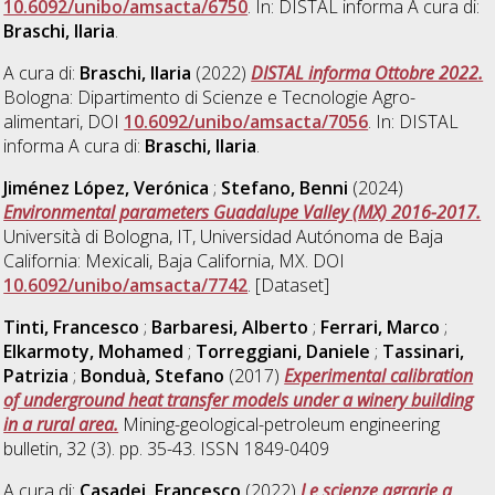
10.6092/unibo/amsacta/6750
. In: DISTAL informa A cura di:
Braschi, Ilaria
.
A cura di:
Braschi, Ilaria
(2022)
DISTAL informa Ottobre 2022.
Bologna: Dipartimento di Scienze e Tecnologie Agro-
alimentari, DOI
10.6092/unibo/amsacta/7056
. In: DISTAL
informa A cura di:
Braschi, Ilaria
.
Jiménez López, Verónica
;
Stefano, Benni
(2024)
Environmental parameters Guadalupe Valley (MX) 2016-2017.
Università di Bologna, IT, Universidad Autónoma de Baja
California: Mexicali, Baja California, MX. DOI
10.6092/unibo/amsacta/7742
. [Dataset]
Tinti, Francesco
;
Barbaresi, Alberto
;
Ferrari, Marco
;
Elkarmoty, Mohamed
;
Torreggiani, Daniele
;
Tassinari,
Patrizia
;
Bonduà, Stefano
(2017)
Experimental calibration
of underground heat transfer models under a winery building
in a rural area.
Mining-geological-petroleum engineering
bulletin, 32 (3). pp. 35-43. ISSN 1849-0409
A cura di:
Casadei, Francesco
(2022)
Le scienze agrarie a