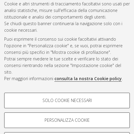
10.6092/unibo/amsacta/7754
.
Cookie e altri strumenti di tracciamento facoltativi sono usati per
analisi statistiche, misure sull'efficacia della comunicazione
istituzionale e analisi dei comportamenti degli utenti.
Questa lista e' stata generata il
Thu Aug 6 20:31:01 2026
Se chiudi questo banner continuerai la navigazione solo con i
CEST
.
cookie necessari.
Puoi esprimere il consenso sui cookie facoltativi attivando
AMS Acta
l'opzione in "Personalizza cookie" e, se vuoi, potrai esprimere
ISSN: 2038-7954
Atom
consensi più specifici in "Mostra cookie di profilazione".
re3data.org -
Potrai sempre rivedere le tue scelte e verificare lo stato dei
doi.org/10.17616/R3P19R
consensi rientrando nella sezione "Impostazione cookie" del
Rss
Servizio implementato e
1.0
sito.
gestito da
AlmaDL
Per maggiori informazioni
consulta la nostra Cookie policy
.
Impostazioni Cookie
Rss
Informativa sulla privacy
2.0
COOKIE DI PROFILAZIONE -
Condizioni d'uso del sito
SOLO COOKIE NECESSARI
FACOLTATIVI
Mission e policies del
repository
Si tratta di cookie utilizzati per analizzare le caratteristiche della
navigazione degli utenti, creare profili in base al loro comportamento
PERSONALIZZA COOKIE
sul sito, per analisi di marketing.
Mostra cookie di profilazione