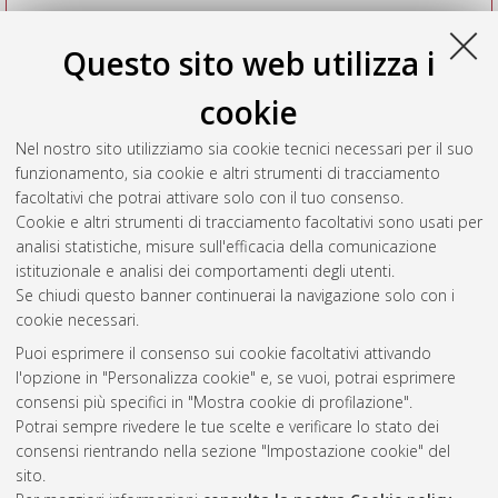
Questo sito web utilizza i
cookie
Nel nostro sito utilizziamo sia cookie tecnici necessari per il suo
funzionamento, sia cookie e altri strumenti di tracciamento
facoltativi che potrai attivare solo con il tuo consenso.
Cookie e altri strumenti di tracciamento facoltativi sono usati per
Vedi altre statistiche
analisi statistiche, misure sull'efficacia della comunicazione
istituzionale e analisi dei comportamenti degli utenti.
Gestione del documento:
Se chiudi questo banner continuerai la navigazione solo con i
cookie necessari.
Puoi esprimere il consenso sui cookie facoltativi attivando
AMS Acta
l'opzione in "Personalizza cookie" e, se vuoi, potrai esprimere
ISSN: 2038-7954
Atom
consensi più specifici in "Mostra cookie di profilazione".
re3data.org -
Potrai sempre rivedere le tue scelte e verificare lo stato dei
doi.org/10.17616/R3P19R
consensi rientrando nella sezione "Impostazione cookie" del
Rss
Servizio implementato e
1.0
sito.
gestito da
AlmaDL