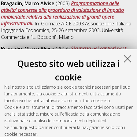
Bragadin, Marco Alvise
(2003)
Programmazione delle
attivita’ connesse alla procedura di valutazione di impatto
ambientale relativa alla realizzazione di grandi opere
infrastrutturali.
In: Giornate AICE 2003 Associazione Italiana
Ingegneria Economica, 25-26 settembre 2003, Università
Commerciale "L. Bocconi", Milano.
Bragadin, Marco Alvise
(2013)
Sicurezza nei cantieri post-
sisma e prevenzione cadute dall'alto.
In: Sicurezza sul lavoro in
Questo sito web utilizza i
edilizia a Bologna e provincia: dati e Riflessioni sul 2012.
Prevenzione cadute dall'alto e sicurezza lavori post sisma, 8
cookie
maggio 2013, Bologna.
Bragadin, Marco A.
;
Comani, Claudio
(2006)
Sicurezza nei
Nel nostro sito utilizziamo sia cookie tecnici necessari per il suo
cantieri: evoluzione normativa.
ASSFORM Seminario: Gli effetti
funzionamento, sia cookie e altri strumenti di tracciamento
delle recenti innovazioni normative in edilizia Rimini, 21
facoltativi che potrai attivare solo con il tuo consenso.
dicembre 2007 . pp. 1-11.
Cookie e altri strumenti di tracciamento facoltativi sono usati per
analisi statistiche, misure sull'efficacia della comunicazione
istituzionale e analisi dei comportamenti degli utenti.
Questa lista e' stata generata il
Sat Aug 8 20:31:03 2026
Se chiudi questo banner continuerai la navigazione solo con i
CEST
.
cookie necessari.