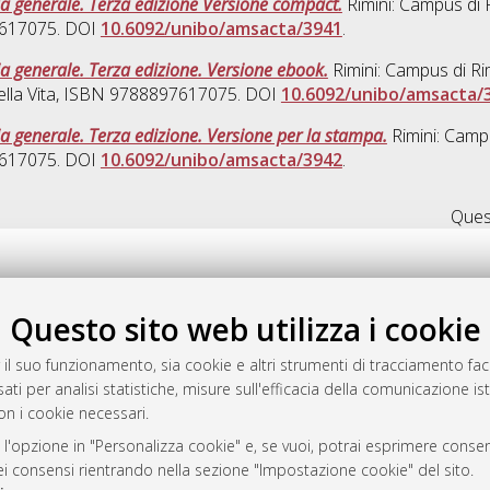
ia generale. Terza edizione Versione compact.
Rimini: Campus di 
97617075. DOI
10.6092/unibo/amsacta/3941
.
ia generale. Terza edizione. Versione ebook.
Rimini: Campus di Ri
à della Vita, ISBN 9788897617075. DOI
10.6092/unibo/amsacta/
ia generale. Terza edizione. Versione per la stampa.
Rimini: Campu
97617075. DOI
10.6092/unibo/amsacta/3942
.
Quest
Questo sito web utilizza i cookie
.17616/R3P19R
gestito da
AlmaDL
 il suo funzionamento, sia cookie e altri strumenti di tracciamento faco
ati per analisi statistiche, misure sull'efficacia della comunicazione is
on i cookie necessari.
 l'opzione in "Personalizza cookie" e, se vuoi, potrai esprimere consens
ository
dei consensi rientrando nella sezione "Impostazione cookie" del sito.