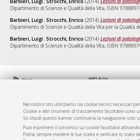
Barbieri, Luigi
;
Strocchi, Enrico
(2014)
Lezioni di patolog
Dipartimento di Scienze e Qualità della Vita, ISBN 97888
Barbieri, Luigi
;
Strocchi, Enrico
(2014)
Lezioni di patolog
Dipartimento di Scienze e Qualità della Vita per la Qualit
Barbieri, Luigi
;
Strocchi, Enrico
(2014)
Lezioni di patolog
Dipartimento di Scienze e Qualità della Vita, ISBN 97888
AMS Acta
Atom
ISSN: 2038-7954
Rss 1.0
re3data.org -
doi.org/10
Rss 2.0
Servizio implementato e 
Nel nostro sito utilizziamo sia cookie tecnici necessari per
Impostazioni Cookie
Cookie e altri strumenti di tracciamento facoltativi sono us
Informativa sulla privacy
Se chiudi questo banner continuerai la navigazione solo c
Condizioni d'uso del sito
Puoi esprimere il consenso sui cookie facoltativi attivando
Mission e policies del rep
Potrai sempre rivedere le tue scelte e verificare lo stato 