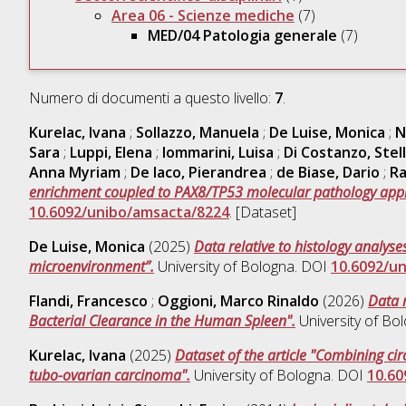
Area 06 - Scienze mediche
(7)
MED/04 Patologia generale
(7)
Numero di documenti a questo livello:
7
.
Kurelac, Ivana
;
Sollazzo, Manuela
;
De Luise, Monica
;
N
Sara
;
Luppi, Elena
;
Iommarini, Luisa
;
Di Costanzo, Stel
Anna Myriam
;
De Iaco, Pierandrea
;
de Biase, Dario
;
Ra
enrichment coupled to PAX8/TP53 molecular pathology approach
10.6092/unibo/amsacta/8224
. [Dataset]
De Luise, Monica
(2025)
Data relative to histology analys
microenvironment”.
University of Bologna. DOI
10.6092/u
Flandi, Francesco
;
Oggioni, Marco Rinaldo
(2026)
Data 
Bacterial Clearance in the Human Spleen".
University of Bo
Kurelac, Ivana
(2025)
Dataset of the article "Combining cir
tubo-ovarian carcinoma".
University of Bologna. DOI
10.60