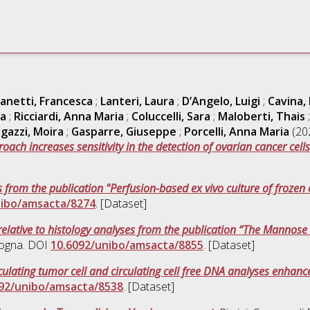
anetti, Francesca
;
Lanteri, Laura
;
D’Angelo, Luigi
;
Cavina,
la
;
Ricciardi, Anna Maria
;
Coluccelli, Sara
;
Maloberti, Thais
gazzi, Moira
;
Gasparre, Giuseppe
;
Porcelli, Anna Maria
(20
 increases sensitivity in the detection of ovarian cancer cells 
es from the publication "Perfusion-based ex vivo culture of frozen
nibo/amsacta/8274
. [Dataset]
relative to histology analyses from the publication “The Mannose
logna. DOI
10.6092/unibo/amsacta/8855
. [Dataset]
culating tumor cell and circulating cell free DNA analyses enhance
92/unibo/amsacta/8538
. [Dataset]