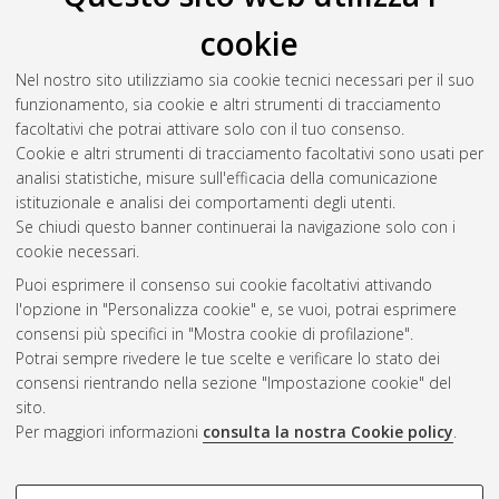
Studiorum - Università di Bologna. DOI
cookie
10.6092/unibo/amsacta/8427
. [Dataset]
Nel nostro sito utilizziamo sia cookie tecnici necessari per il suo
Tomasi, Francesca
;
Daquino, Marilena
;
Barzaghi,
funzionamento, sia cookie e altri strumenti di tracciamento
Sebastian
(2020)
Vespasiano da Bisticci, Lettere. Knowledge
facoltativi che potrai attivare solo con il tuo consenso.
Base 2020.
DH.ARC/UNIBO. DOI
Cookie e altri strumenti di tracciamento facoltativi sono usati per
10.6092/unibo/amsacta/6852
. [Dataset]
analisi statistiche, misure sull'efficacia della comunicazione
istituzionale e analisi dei comportamenti degli utenti.
Questa lista e' stata generata il
Sat Aug 8 20:30:50 2026
Se chiudi questo banner continuerai la navigazione solo con i
CEST
.
cookie necessari.
Puoi esprimere il consenso sui cookie facoltativi attivando
AMS Acta
l'opzione in "Personalizza cookie" e, se vuoi, potrai esprimere
ISSN: 2038-7954
Atom
consensi più specifici in "Mostra cookie di profilazione".
re3data.org -
Potrai sempre rivedere le tue scelte e verificare lo stato dei
doi.org/10.17616/R3P19R
consensi rientrando nella sezione "Impostazione cookie" del
Rss
Servizio implementato e
1.0
sito.
gestito da
AlmaDL
Per maggiori informazioni
consulta la nostra Cookie policy
.
Impostazioni Cookie
Rss
Informativa sulla privacy
2.0
COOKIE DI PROFILAZIONE -