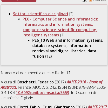
Settori scientifico-disciplinari
(2)
PE6 - Computer Science and Informatics:
Informatics and information systems,
computer science, scientific computing,
intelligent systems
(1)
PE6_10 Web and information systems,
database systems, information
retrieval and digital libraries, data
fusion
(12)
Numero di documenti a questo livello:
12
.
A cura di:
Boschetti, Federico
(2017)
AIUCD2016 - Book of
Abstracts.
Firenze: AIUCD, p. 242. ISBN ISBN: 978-88-942535-
0-4. DOI
10.6092/unibo/amsacta/5559
. In: Quaderni di
Umanistica Digitale
A cura di:
Ciotti, Fabio
;
Crupi, Gianfranco
(2017)
AIUCD2017