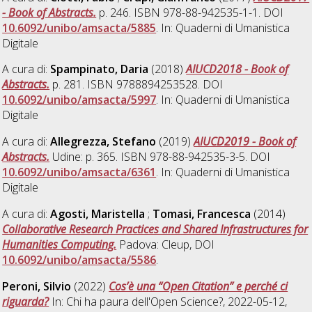
- Book of Abstracts.
p. 246. ISBN 978-88-942535-1-1. DOI
10.6092/unibo/amsacta/5885
. In: Quaderni di Umanistica
Digitale
A cura di:
Spampinato, Daria
(2018)
AIUCD2018 - Book of
Abstracts.
p. 281. ISBN 9788894253528. DOI
10.6092/unibo/amsacta/5997
. In: Quaderni di Umanistica
Digitale
A cura di:
Allegrezza, Stefano
(2019)
AIUCD2019 - Book of
Abstracts.
Udine: p. 365. ISBN 978-88-942535-3-5. DOI
10.6092/unibo/amsacta/6361
. In: Quaderni di Umanistica
Digitale
A cura di:
Agosti, Maristella
;
Tomasi, Francesca
(2014)
Collaborative Research Practices and Shared Infrastructures for
Humanities Computing.
Padova: Cleup, DOI
10.6092/unibo/amsacta/5586
.
Peroni, Silvio
(2022)
Cos’è una “Open Citation” e perché ci
riguarda?
In: Chi ha paura dell'Open Science?, 2022-05-12,