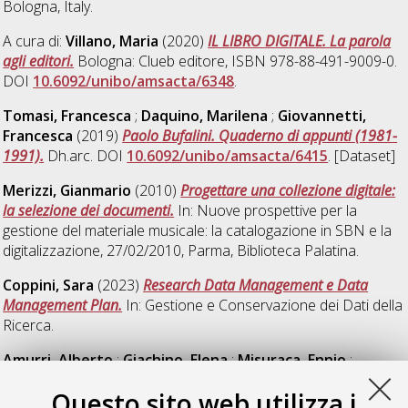
Bologna, Italy.
A cura di:
Villano, Maria
(2020)
IL LIBRO DIGITALE. La parola
agli editori.
Bologna: Clueb editore, ISBN 978-88-491-9009-0.
DOI
10.6092/unibo/amsacta/6348
.
Tomasi, Francesca
;
Daquino, Marilena
;
Giovannetti,
Francesca
(2019)
Paolo Bufalini. Quaderno di appunti (1981-
1991).
Dh.arc. DOI
10.6092/unibo/amsacta/6415
. [Dataset]
Merizzi, Gianmario
(2010)
Progettare una collezione digitale:
la selezione dei documenti.
In: Nuove prospettive per la
gestione del materiale musicale: la catalogazione in SBN e la
digitalizzazione, 27/02/2010, Parma, Biblioteca Palatina.
Coppini, Sara
(2023)
Research Data Management e Data
Management Plan.
In: Gestione e Conservazione dei Dati della
Ricerca.
Amurri, Alberto
;
Giachino, Elena
;
Misuraca, Ennio
;
Peroni, Silvio
(2025)
UNIBO IRIS bibliographic data dump,
Questo sito web utilizza i
dated 30 May 2025, updated on 3 July 2025.
Alma Mater