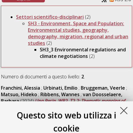
Settori scientifico-disciplinari
(2)
SH3 - Environment, Space and Population:
Environmental studies, geography,
demography, migration, regional and urban
studies
(2)
SH3_3 Environmental regulations and
climate negotiations
(2)
Numero di documenti a questo livello:
2
.
Franchini, Alessia
;
Urbinati, Emilio
;
Bruggeman, Veerle
;
Matsuo, Hideko
;
Ribbens, Wannes
;
van Doosselaere,
Barbara
(2024)
Una.Resin, WP2, T2.2: Thematic mapping of
Research Infrastructures and Resources in the field of One
Questo sito web utilizza i
Health.
University of Bologna. DOI
10.6092/unibo/amsacta/7569
. [Dataset]
cookie
Franchini, Alessia
;
Urbinati, Emilio
;
Bruggeman, Veerle
;