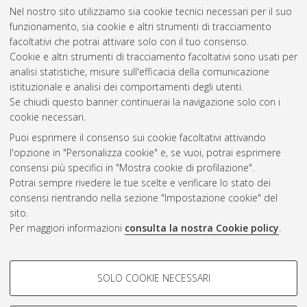
Matsuo, Hideko
;
Ribbens, Wannes
;
van Doosselaere,
Nel nostro sito utilizziamo sia cookie tecnici necessari per il suo
Barbara
(2024)
Una.Resin, WP2, T2.4: Co-creation workshop
funzionamento, sia cookie e altri strumenti di tracciamento
on Research Infrastructures and Resources.
University of
facoltativi che potrai attivare solo con il tuo consenso.
Bologna. DOI
10.6092/unibo/amsacta/7579
. [Dataset]
Cookie e altri strumenti di tracciamento facoltativi sono usati per
analisi statistiche, misure sull'efficacia della comunicazione
istituzionale e analisi dei comportamenti degli utenti.
Questa lista e' stata generata il
Thu Aug 6 18:31:11 2026
Se chiudi questo banner continuerai la navigazione solo con i
CEST
.
cookie necessari.
Puoi esprimere il consenso sui cookie facoltativi attivando
AMS Acta
l'opzione in "Personalizza cookie" e, se vuoi, potrai esprimere
ISSN: 2038-7954
Atom
consensi più specifici in "Mostra cookie di profilazione".
re3data.org -
Potrai sempre rivedere le tue scelte e verificare lo stato dei
doi.org/10.17616/R3P19R
consensi rientrando nella sezione "Impostazione cookie" del
Rss
Servizio implementato e
1.0
sito.
gestito da
AlmaDL
Per maggiori informazioni
consulta la nostra Cookie policy
.
Impostazioni Cookie
Rss
Informativa sulla privacy
2.0
COOKIE DI PROFILAZIONE -
Condizioni d'uso del sito
SOLO COOKIE NECESSARI
FACOLTATIVI
Mission e policies del
repository