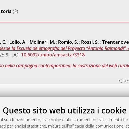
Storia
(2)
, C.
;
Lollo, A.
;
Molinari, M.
;
Romio, S.
;
Rossi, S.
;
Trentanove,
e la Escuela de etnografía del Proyecto “Antonio Raimondi”, 
25-9 . DOI
10.6092/unibo/amsacta/3318
.
uppo nella campagna contemporanea: la costruzione del web rurale
Quest
Questo sito web utilizza i cookie
.17616/R3P19R
gestito da
AlmaDL
 il suo funzionamento, sia cookie e altri strumenti di tracciamento faco
ati per analisi statistiche, misure sull'efficacia della comunicazione is