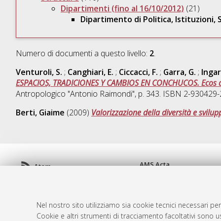
Dipartimenti (fino al 16/10/2012)
(21)
Dipartimento di Politica, Istituzioni, 
Numero di documenti a questo livello:
2
.
Venturoli, S.
;
Canghiari, E.
;
Ciccacci, F.
;
Garra, G.
;
Ingar
ESPACIOS, TRADICIONES Y CAMBIOS EN CONCHUCOS. Ecos desd
Antropologico "Antonio Raimondi", p. 343. ISBN 2-930429-
Berti, Giaime
(2009)
Valorizzazione della diversità e svil
AMS Acta
Atom
ISSN: 2038-7954
Rss 1.0
re3data.org -
doi.org/10
Rss 2.0
Servizio implementato e 
Nel nostro sito utilizziamo sia cookie tecnici necessari per
Impostazioni Cookie
Cookie e altri strumenti di tracciamento facoltativi sono us