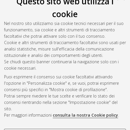
Questo sito web utilizza i
Bazzocchi, Giovanni Giorgio
;
Monari, Irene
;
Masetti,
cookie
Antonio
;
Morelli, Agata
(2023)
Oli essenziali come repellenti
per Halyomorpha halys: prove olfattometriche e in laboratorio
Nel nostro sito utilizziamo sia cookie tecnici necessari per il suo
in condizioni di scelta.
In: CNIE 2023 - XXVII Congresso
funzionamento, sia cookie e altri strumenti di tracciamento
Nazionale Italiano di Entomologia, 12-16 giugno 2023,
facoltativi che potrai attivare solo con il tuo consenso.
Palermo, Italia.
Cookie e altri strumenti di tracciamento facoltativi sono usati per
analisi statistiche, misure sull'efficacia della comunicazione
istituzionale e analisi dei comportamenti degli utenti.
Questa lista e' stata generata il
Sun Aug 9 20:32:43 2026
Se chiudi questo banner continuerai la navigazione solo con i
CEST
.
cookie necessari.
Puoi esprimere il consenso sui cookie facoltativi attivando
AMS Acta
l'opzione in "Personalizza cookie" e, se vuoi, potrai esprimere
ISSN: 2038-7954
Atom
consensi più specifici in "Mostra cookie di profilazione".
re3data.org -
Potrai sempre rivedere le tue scelte e verificare lo stato dei
doi.org/10.17616/R3P19R
consensi rientrando nella sezione "Impostazione cookie" del
Rss
Servizio implementato e
1.0
sito.
gestito da
AlmaDL
Per maggiori informazioni
consulta la nostra Cookie policy
.
Impostazioni Cookie
Rss
Informativa sulla privacy
2.0