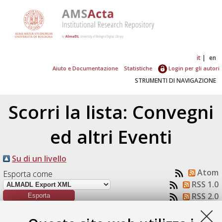
it
en
Aiuto e Documentazione
Statistiche
Login per gli autori
STRUMENTI DI NAVIGAZIONE
Scorri la lista: Convegni
ed altri Eventi
Su di un livello
Atom
Esporta come
RSS 1.0
RSS 2.0
Numero di documenti:
1
.