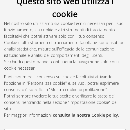
Questo sito web utilizza i
Comba, Valentina
;
Quatrosi, Francesca
;
Montini, Mattia
;
cookie
Baraldi, Monica
(2009)
Il questionario di benchmarking per le
Università che offrono blended learning: un'esperienza
Nel nostro sito utilizziamo sia cookie tecnici necessari per il suo
costruttiva.
In: E-learning, creatività e innovazione. VI
funzionamento, sia cookie e altri strumenti di tracciamento
Congresso nazionale SIe-L, 16-18 settembre 2009, Fisciano,
facoltativi che potrai attivare solo con il tuo consenso.
Salerno, Italia.
Cookie e altri strumenti di tracciamento facoltativi sono usati per
analisi statistiche, misure sull'efficacia della comunicazione
istituzionale e analisi dei comportamenti degli utenti.
Questa lista e' stata generata il
Thu Aug 6 20:34:17 2026
Se chiudi questo banner continuerai la navigazione solo con i
CEST
.
cookie necessari.
Puoi esprimere il consenso sui cookie facoltativi attivando
AMS Acta
l'opzione in "Personalizza cookie" e, se vuoi, potrai esprimere
ISSN: 2038-7954
Atom
consensi più specifici in "Mostra cookie di profilazione".
re3data.org -
Potrai sempre rivedere le tue scelte e verificare lo stato dei
doi.org/10.17616/R3P19R
consensi rientrando nella sezione "Impostazione cookie" del
Rss
Servizio implementato e
1.0
sito.
gestito da
AlmaDL
Per maggiori informazioni
consulta la nostra Cookie policy
.
Impostazioni Cookie
Rss
Informativa sulla privacy
2.0