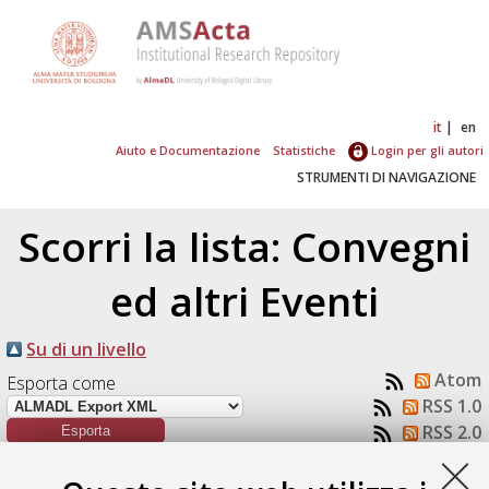
it
en
Aiuto e Documentazione
Statistiche
Login per gli autori
STRUMENTI DI NAVIGAZIONE
Scorri la lista: Convegni
ed altri Eventi
Su di un livello
Atom
Esporta come
RSS 1.0
RSS 2.0
Numero di documenti:
1
.