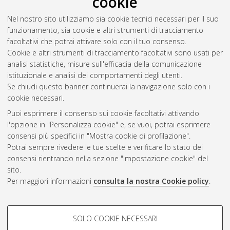
cookie
Merizzi, Gianmario
(2010)
Progettare una collezione digitale:
Nel nostro sito utilizziamo sia cookie tecnici necessari per il suo
la selezione dei documenti.
In: Nuove prospettive per la
funzionamento, sia cookie e altri strumenti di tracciamento
gestione del materiale musicale: la catalogazione in SBN e la
facoltativi che potrai attivare solo con il tuo consenso.
digitalizzazione, 27/02/2010, Parma, Biblioteca Palatina.
Cookie e altri strumenti di tracciamento facoltativi sono usati per
analisi statistiche, misure sull'efficacia della comunicazione
istituzionale e analisi dei comportamenti degli utenti.
Questa lista e' stata generata il
Sun Aug 9 20:32:46 2026
Se chiudi questo banner continuerai la navigazione solo con i
CEST
.
cookie necessari.
Puoi esprimere il consenso sui cookie facoltativi attivando
AMS Acta
l'opzione in "Personalizza cookie" e, se vuoi, potrai esprimere
ISSN: 2038-7954
Atom
consensi più specifici in "Mostra cookie di profilazione".
re3data.org -
Potrai sempre rivedere le tue scelte e verificare lo stato dei
doi.org/10.17616/R3P19R
consensi rientrando nella sezione "Impostazione cookie" del
Rss
Servizio implementato e
1.0
sito.
gestito da
AlmaDL
Per maggiori informazioni
consulta la nostra Cookie policy
.
Impostazioni Cookie
Rss
Informativa sulla privacy
2.0
COOKIE DI PROFILAZIONE -
Condizioni d'uso del sito
SOLO COOKIE NECESSARI
FACOLTATIVI
Mission e policies del