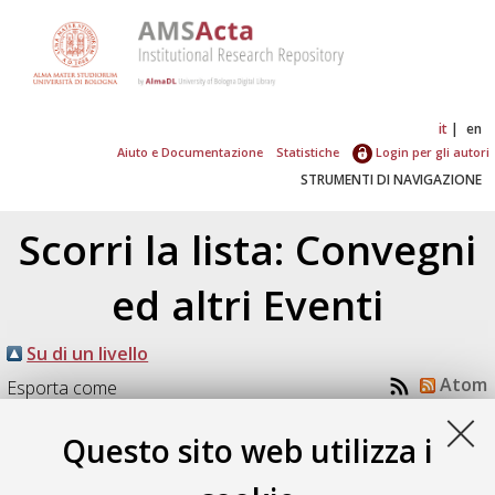
it
en
Aiuto e Documentazione
Statistiche
Login per gli autori
STRUMENTI DI NAVIGAZIONE
Scorri la lista: Convegni
ed altri Eventi
Su di un livello
Atom
Esporta come
RSS 1.0
RSS 2.0
Questo sito web utilizza i
Numero di documenti:
1
.