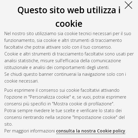
istituzionali di e-prints al CNR di Bologna.
In: Open Archives e
Questo sito web utilizza i
nuovi scenari dell'editoria scientifica e didattica online, 7
novembre 2002, Bologna.
cookie
Biagioni, Stefania
;
Castelli, Donatella
(2002)
Una
infrastruttura di Biblioteca Digitale di supporto alla
Nel nostro sito utilizziamo sia cookie tecnici necessari per il suo
divulgazione Scientifica.
In: Open Archives e nuovi scenari
funzionamento, sia cookie e altri strumenti di tracciamento
dell'editoria scientifica e didattica online, 7 novembre 2002,
facoltativi che potrai attivare solo con il tuo consenso.
Bologna.
Cookie e altri strumenti di tracciamento facoltativi sono usati per
analisi statistiche, misure sull'efficacia della comunicazione
istituzionale e analisi dei comportamenti degli utenti.
Questa lista e' stata generata il
Sat Aug 8 20:33:14 2026
Se chiudi questo banner continuerai la navigazione solo con i
CEST
.
cookie necessari.
Puoi esprimere il consenso sui cookie facoltativi attivando
AMS Acta
l'opzione in "Personalizza cookie" e, se vuoi, potrai esprimere
ISSN: 2038-7954
Atom
consensi più specifici in "Mostra cookie di profilazione".
re3data.org -
Potrai sempre rivedere le tue scelte e verificare lo stato dei
doi.org/10.17616/R3P19R
consensi rientrando nella sezione "Impostazione cookie" del
Rss
Servizio implementato e
1.0
sito.
gestito da
AlmaDL
Per maggiori informazioni
consulta la nostra Cookie policy
.
Impostazioni Cookie