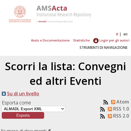
it
en
Aiuto e Documentazione
Statistiche
Login per gli autori
STRUMENTI DI NAVIGAZIONE
Scorri la lista: Convegni
ed altri Eventi
Su di un livello
Atom
Esporta come
RSS 1.0
RSS 2.0
Numero di documenti:
6
.