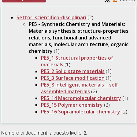
Settori scientifico-disciplinari
(2)
PE5 - Synthetic Chemistry and Materials:
Materials synthesis, structure-properties
relations, functional and advanced
materials, molecular architecture, organic
chemistry
(1)
PE5_1 Structural properties of
materials
(1)
PE5_2 Solid state materials
(1)
PE5_3 Surface modification
(1)
PE5_8 Intelligent materials – self
assembled materials
(2)
PE5_14 Macromolecular chemistry
(1)
PE5_15 Polymer chemistry
(2)
PE5_16 Supramolecular chemistry
(2)
Numero di documenti a questo livello:
2
.