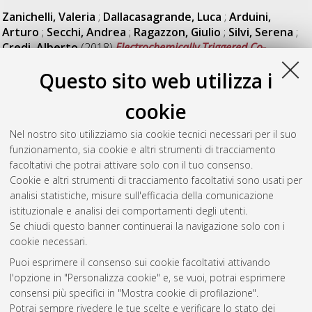
Zanichelli, Valeria
;
Dallacasagrande, Luca
;
Arduini,
Arturo
;
Secchi, Andrea
;
Ragazzon, Giulio
;
Silvi, Serena
;
Credi, Alberto
(2018)
Electrochemically Triggered Co-
Conformational Switching in a [2]catenane Comprising a Non-
Questo sito web utilizza i
Symmetric Calix[6]arene Wheel and a Two-Station Oriented
Macrocycle.
Molecules, 23 (5). ISSN 1420-3049
cookie
Casimiro, Lorenzo
;
Groppi, Jessica
;
Baroncini, Massimo
;
La Rosa, Marcello
;
Credi, Alberto
;
Silvi, Serena
(2018)
Nel nostro sito utilizziamo sia cookie tecnici necessari per il suo
Photochemical investigation of cyanoazobenzene derivatives as
funzionamento, sia cookie e altri strumenti di tracciamento
components of artificial supramolecular pumps.
facoltativi che potrai attivare solo con il tuo consenso.
Photochemical & Photobiological Sciences .
Cookie e altri strumenti di tracciamento facoltativi sono usati per
analisi statistiche, misure sull'efficacia della comunicazione
istituzionale e analisi dei comportamenti degli utenti.
Questa lista e' stata generata il
Sat Aug 8 20:30:46 2026
Se chiudi questo banner continuerai la navigazione solo con i
CEST
.
cookie necessari.
Puoi esprimere il consenso sui cookie facoltativi attivando
AMS Acta
l'opzione in "Personalizza cookie" e, se vuoi, potrai esprimere
ISSN: 2038-7954
Atom
consensi più specifici in "Mostra cookie di profilazione".
re3data.org -
Potrai sempre rivedere le tue scelte e verificare lo stato dei