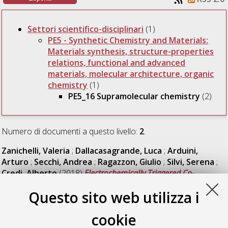
Settori scientifico-disciplinari
(1)
PE5 - Synthetic Chemistry and Materials:
Materials synthesis, structure-properties
relations, functional and advanced
materials, molecular architecture, organic
chemistry
(1)
PE5_16 Supramolecular chemistry
(2)
Numero di documenti a questo livello:
2
.
Zanichelli, Valeria
;
Dallacasagrande, Luca
;
Arduini,
Arturo
;
Secchi, Andrea
;
Ragazzon, Giulio
;
Silvi, Serena
;
Credi, Alberto
(2018)
Electrochemically Triggered Co-
Conformational Switching in a [2]catenane Comprising a Non-
Questo sito web utilizza i
Symmetric Calix[6]arene Wheel and a Two-Station Oriented
Macrocycle.
Molecules, 23 (5). ISSN 1420-3049
cookie
Casimiro, Lorenzo
;
Groppi, Jessica
;
Baroncini, Massimo
;