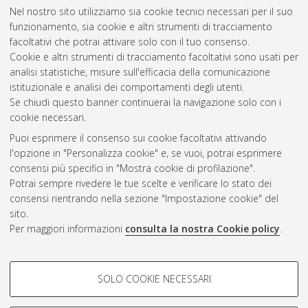
La Rosa, Marcello
;
Credi, Alberto
;
Silvi, Serena
(2018)
Nel nostro sito utilizziamo sia cookie tecnici necessari per il suo
Photochemical investigation of cyanoazobenzene derivatives as
funzionamento, sia cookie e altri strumenti di tracciamento
components of artificial supramolecular pumps.
facoltativi che potrai attivare solo con il tuo consenso.
Photochemical & Photobiological Sciences .
Cookie e altri strumenti di tracciamento facoltativi sono usati per
analisi statistiche, misure sull'efficacia della comunicazione
istituzionale e analisi dei comportamenti degli utenti.
Questa lista e' stata generata il
Thu Aug 6 20:32:08 2026
Se chiudi questo banner continuerai la navigazione solo con i
CEST
.
cookie necessari.
Puoi esprimere il consenso sui cookie facoltativi attivando
AMS Acta
l'opzione in "Personalizza cookie" e, se vuoi, potrai esprimere
ISSN: 2038-7954
Atom
consensi più specifici in "Mostra cookie di profilazione".
re3data.org -
Potrai sempre rivedere le tue scelte e verificare lo stato dei
doi.org/10.17616/R3P19R
consensi rientrando nella sezione "Impostazione cookie" del
Rss
Servizio implementato e
1.0
sito.
gestito da
AlmaDL
Per maggiori informazioni
consulta la nostra Cookie policy
.
Impostazioni Cookie
Rss
Informativa sulla privacy
2.0
COOKIE DI PROFILAZIONE -
Condizioni d'uso del sito
SOLO COOKIE NECESSARI
FACOLTATIVI
Mission e policies del
repository