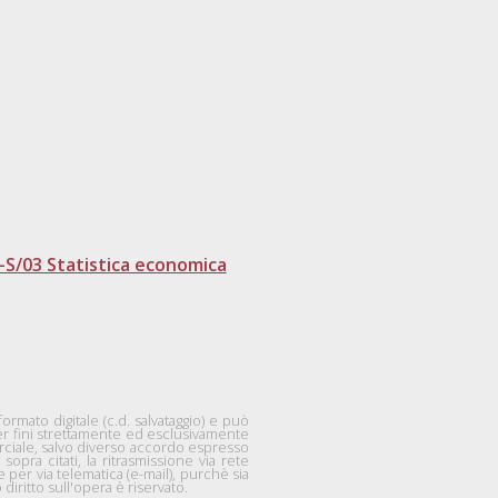
-S/03 Statistica economica
mato digitale (c.d. salvataggio) e può
per fini strettamente ed esclusivamente
rciale, salvo diverso accordo espresso
 sopra citati, la ritrasmissione via rete
per via telematica (e-mail), purchè sia
diritto sull'opera è riservato.