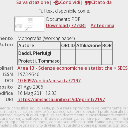
Salva citazione
Condividi
Citato da
Full text disponibile come:
Documento PDF
Download (727kB)
|
Anteprima
umento
Monografia (Working paper)
Autori
Autore
ORCID
Affiliazione
ROR
Daddi, Pierluigi
Proietti, Tommaso
plinari
Area 13 - Scienze economiche e statistiche
>
SECS
ISSN
1973-9346
DOI
10.6092/unibo/amsacta/2197
posito
21 Ago 2006
difica
16 Mag 2011 12:03
URI
https://amsacta.unibo.it/id/eprint/2197
nte consultata ed utilizzata, può essere riprodotta in via permanente in for
con apparecchiature private (senza ricorso a terzi operatori professionali), 
n espresso divieto di qualunque utilizzo direttamente o indirettamente comme
tolare dei diritti sull'opera. E' altresì consentita, sempre per i medesimi fini
 in qualunque forma dell'opera, compresa quella con indirizzamento personale 
pleto alla pagina del Sito di Alma DL in cui detta opera è presente. Ogni altro 