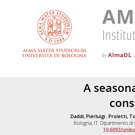
A seasona
cons
Daddi, Pierluigi
;
Proietti, 
Bologna, IT: Dipartimento di 
10.6092/unib