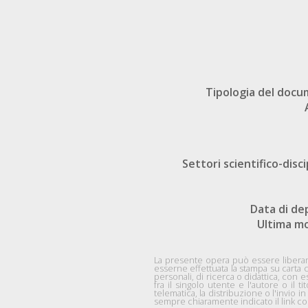
Tipologia del doc
Settori scientifico-disci
Data di de
Ultima mo
La presente opera può essere liberame
esserne effettuata la stampa su carta 
personali, di ricerca o didattica, co
fra il singolo utente e l'autore o il ti
telematica, la distribuzione o l'invio
sempre chiaramente indicato il link com