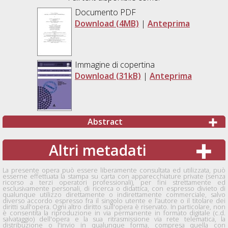
Documento PDF
Download (4MB)
|
Anteprima
Immagine di copertina
Download (31kB)
|
Anteprima
Abstract
Altri metadati
La presente opera può essere liberamente consultata ed utilizzata, può
esserne effettuata la stampa su carta con apparecchiature private (senza
ricorso a terzi operatori professionali), per fini strettamente ed
esclusivamente personali, di ricerca o didattica, con espresso divieto di
qualunque utilizzo direttamente o indirettamente commerciale, salvo
diverso accordo espresso fra il singolo utente e l'autore o il titolare dei
diritti sull'opera. Ogni altro diritto sull'opera è riservato. In particolare, non
è consentita la riproduzione in via permanente in formato digitale (c.d.
salvataggio) dell'opera e la sua ritrasmissione via rete telematica, la
distribuzione o l'invio in qualunque forma, compresa quella con