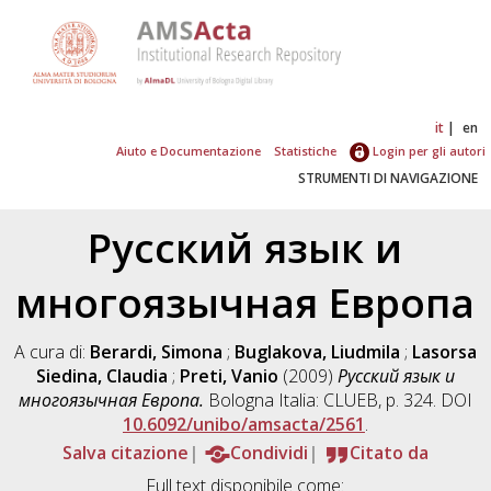
it
en
Aiuto e Documentazione
Statistiche
Login per gli autori
STRUMENTI DI NAVIGAZIONE
Русский язык и
многоязычная Европа
A cura di:
Berardi, Simona
;
Buglakova, Liudmila
;
Lasorsa
Siedina, Claudia
;
Preti, Vanio
(2009)
Русский язык и
многоязычная Европа.
Bologna Italia: CLUEB, p. 324. DOI
10.6092/unibo/amsacta/2561
.
Salva citazione
Condividi
Citato da
Full text disponibile come: