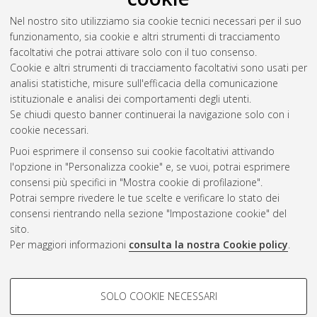
Nel nostro sito utilizziamo sia cookie tecnici necessari per il suo
funzionamento, sia cookie e altri strumenti di tracciamento
facoltativi che potrai attivare solo con il tuo consenso.
Cookie e altri strumenti di tracciamento facoltativi sono usati per
Vedi altre statistiche
analisi statistiche, misure sull'efficacia della comunicazione
istituzionale e analisi dei comportamenti degli utenti.
Gestione del documento:
Se chiudi questo banner continuerai la navigazione solo con i
cookie necessari.
Puoi esprimere il consenso sui cookie facoltativi attivando
AMS Acta
l'opzione in "Personalizza cookie" e, se vuoi, potrai esprimere
ISSN: 2038-7954
Atom
consensi più specifici in "Mostra cookie di profilazione".
re3data.org -
Potrai sempre rivedere le tue scelte e verificare lo stato dei
doi.org/10.17616/R3P19R
consensi rientrando nella sezione "Impostazione cookie" del
Rss
Servizio implementato e
1.0
sito.
gestito da
AlmaDL
Per maggiori informazioni
consulta la nostra Cookie policy
.
Impostazioni Cookie
Rss
Informativa sulla privacy
2.0
COOKIE DI PROFILAZIONE -
Condizioni d'uso del sito
SOLO COOKIE NECESSARI
FACOLTATIVI
Mission e policies del