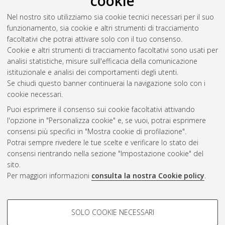
cookie
Nel nostro sito utilizziamo sia cookie tecnici necessari per il suo
funzionamento, sia cookie e altri strumenti di tracciamento
facoltativi che potrai attivare solo con il tuo consenso.
Cookie e altri strumenti di tracciamento facoltativi sono usati per
Vedi altre statistiche
analisi statistiche, misure sull'efficacia della comunicazione
istituzionale e analisi dei comportamenti degli utenti.
Gestione del documento:
Se chiudi questo banner continuerai la navigazione solo con i
cookie necessari.
Puoi esprimere il consenso sui cookie facoltativi attivando
AMS Acta
l'opzione in "Personalizza cookie" e, se vuoi, potrai esprimere
ISSN: 2038-7954
Atom
consensi più specifici in "Mostra cookie di profilazione".
re3data.org -
Potrai sempre rivedere le tue scelte e verificare lo stato dei
doi.org/10.17616/R3P19R
consensi rientrando nella sezione "Impostazione cookie" del
Rss
Servizio implementato e
1.0
sito.
gestito da
AlmaDL
Per maggiori informazioni
consulta la nostra Cookie policy
.
Impostazioni Cookie
Rss
Informativa sulla privacy
2.0
COOKIE DI PROFILAZIONE -
Condizioni d'uso del sito
SOLO COOKIE NECESSARI
FACOLTATIVI
Mission e policies del