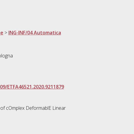
ne
>
ING-INF/04 Automatica
ologna
1109/ETFA46521.2020.9211879
n of cOmplex DeformablE Linear