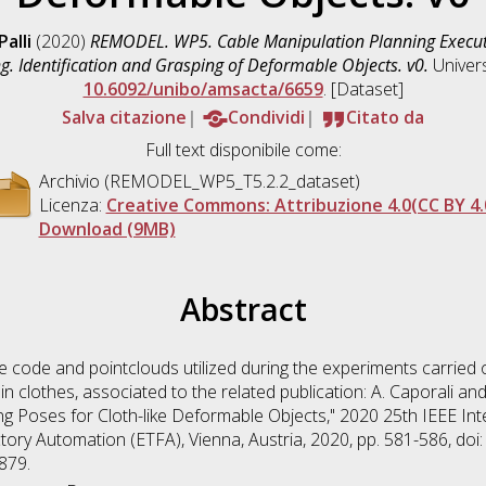
Palli
(2020)
REMODEL. WP5. Cable Manipulation Planning Executi
g. Identification and Grasping of Deformable Objects. v0.
Univers
10.6092/unibo/amsacta/6659
. [Dataset]
Salva citazione
Condividi
Citato da
Full text disponibile come:
Archivio (REMODEL_WP5_T5.2.2_dataset)
Licenza:
Creative Commons: Attribuzione 4.0(CC BY 4.
Download (9MB)
Abstract
 code and pointclouds utilized during the experiments carried 
in clothes, associated to the related publication: A. Caporali and
ing Poses for Cloth-like Deformable Objects," 2020 25th IEEE I
ry Automation (ETFA), Vienna, Austria, 2020, pp. 581-586, doi:
879.