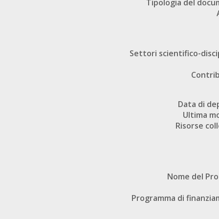
Tipologia del doc
Settori scientifico-disci
Contri
Data di de
Ultima mo
Risorse col
Nome del Pr
Programma di finanzi