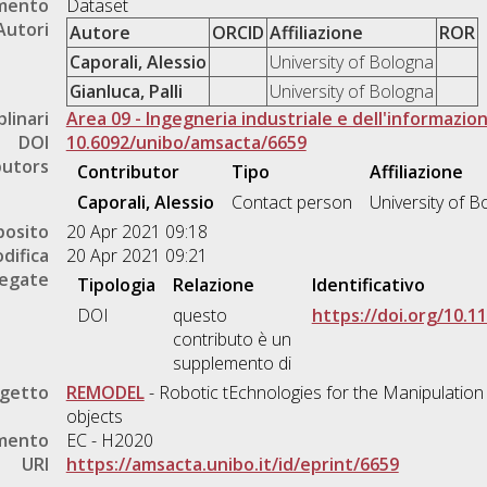
umento
Dataset
Autori
Autore
ORCID
Affiliazione
ROR
Caporali, Alessio
University of Bologna
Gianluca, Palli
University of Bologna
plinari
Area 09 - Ingegneria industriale e dell'informazio
DOI
10.6092/unibo/amsacta/6659
butors
Contributor
Tipo
Affiliazione
Caporali, Alessio
Contact person
University of B
posito
20 Apr 2021 09:18
difica
20 Apr 2021 09:21
legate
Tipologia
Relazione
Identificativo
DOI
questo
https://doi.org/10.
contributo è un
supplemento di
ogetto
REMODEL
- Robotic tEchnologies for the Manipulatio
objects
amento
EC - H2020
URI
https://amsacta.unibo.it/id/eprint/6659