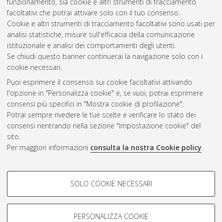
funzionamento, sia cookie e altri strumenti di tracciamento
facoltativi che potrai attivare solo con il tuo consenso.
Cookie e altri strumenti di tracciamento facoltativi sono usati per
Vedi altre statistiche
analisi statistiche, misure sull'efficacia della comunicazione
istituzionale e analisi dei comportamenti degli utenti.
Gestione del documento:
Se chiudi questo banner continuerai la navigazione solo con i
cookie necessari.
Puoi esprimere il consenso sui cookie facoltativi attivando
AMS Acta
l'opzione in "Personalizza cookie" e, se vuoi, potrai esprimere
ISSN: 2038-7954
Atom
consensi più specifici in "Mostra cookie di profilazione".
re3data.org -
Potrai sempre rivedere le tue scelte e verificare lo stato dei
doi.org/10.17616/R3P19R
consensi rientrando nella sezione "Impostazione cookie" del
Rss
Servizio implementato e
1.0
sito.
gestito da
AlmaDL
Per maggiori informazioni
consulta la nostra Cookie policy
.
Impostazioni Cookie
Rss
Informativa sulla privacy
2.0
COOKIE DI PROFILAZIONE -
Condizioni d'uso del sito
SOLO COOKIE NECESSARI
FACOLTATIVI
Mission e policies del
repository
Si tratta di cookie utilizzati per analizzare le caratteristiche della
navigazione degli utenti, creare profili in base al loro comportamento
PERSONALIZZA COOKIE