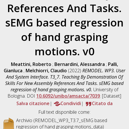
References And Tasks.
sEMG based regression
of hand grasping
motions. v0
Meattini, Roberto
;
Bernardini, Alessandra
;
Palli,
Gianluca
;
Melchiorri, Claudio
(2022)
REMODEL. WP3. User
And System Interface. T3_7. Teaching By Demonstration Of
Skills For New Assembly References And Tasks. sEMG based
regression of hand grasping motions. v0.
University of
Bologna. DOI
10.6092/unibo/amsacta/7039
. [Dataset]
Salva citazione
Condividi
Citato da
Full text disponibile come:
Archivio (REMODEL_WP3_T3.7_sEMG based
regression of hand grasping motions_data)