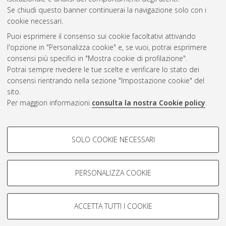
Gestione del documento:
Se chiudi questo banner continuerai la navigazione solo con i
cookie necessari.
Puoi esprimere il consenso sui cookie facoltativi attivando
AMS Acta
l'opzione in "Personalizza cookie" e, se vuoi, potrai esprimere
ISSN: 2038-7954
Atom
consensi più specifici in "Mostra cookie di profilazione".
re3data.org -
Potrai sempre rivedere le tue scelte e verificare lo stato dei
doi.org/10.17616/R3P19R
consensi rientrando nella sezione "Impostazione cookie" del
Rss
Servizio implementato e
1.0
sito.
gestito da
AlmaDL
Per maggiori informazioni
consulta la nostra Cookie policy
.
Impostazioni Cookie
Rss
Informativa sulla privacy
2.0
COOKIE DI PROFILAZIONE -
Condizioni d'uso del sito
SOLO COOKIE NECESSARI
FACOLTATIVI
Mission e policies del
repository
Si tratta di cookie utilizzati per analizzare le caratteristiche della
navigazione degli utenti, creare profili in base al loro comportamento
PERSONALIZZA COOKIE
sul sito, per analisi di marketing.
Mostra cookie di profilazione
ACCETTA TUTTI I COOKIE
Google/Youtube Video
© ALMA MATER STUDIORUM - Università d Bologna, 2007-2026.
COOKIE TECNICI - NECESSARI