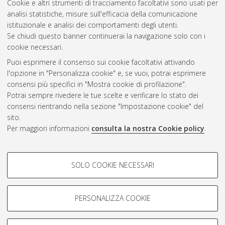
Cookie e altri strumenti di tracciamento facoltativi sono usati per
Vedi altre statistiche
analisi statistiche, misure sull'efficacia della comunicazione
istituzionale e analisi dei comportamenti degli utenti.
Gestione del documento:
Se chiudi questo banner continuerai la navigazione solo con i
cookie necessari.
Puoi esprimere il consenso sui cookie facoltativi attivando
AMS Acta
l'opzione in "Personalizza cookie" e, se vuoi, potrai esprimere
ISSN: 2038-7954
Atom
consensi più specifici in "Mostra cookie di profilazione".
re3data.org -
Potrai sempre rivedere le tue scelte e verificare lo stato dei
doi.org/10.17616/R3P19R
consensi rientrando nella sezione "Impostazione cookie" del
Rss
Servizio implementato e
1.0
sito.
gestito da
AlmaDL
Per maggiori informazioni
consulta la nostra Cookie policy
.
Impostazioni Cookie
Rss
Informativa sulla privacy
2.0
COOKIE DI PROFILAZIONE -
Condizioni d'uso del sito
SOLO COOKIE NECESSARI
FACOLTATIVI
Mission e policies del
repository
Si tratta di cookie utilizzati per analizzare le caratteristiche della
navigazione degli utenti, creare profili in base al loro comportamento
PERSONALIZZA COOKIE
sul sito, per analisi di marketing.
Mostra cookie di profilazione