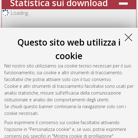
Statistica sui download
Loading...
Questo sito web utilizza i
cookie
Nel nostro sito utilizziamo sia cookie tecnici necessari per il suo
funzionamento, sia cookie e altri strumenti di tracciamento
facoltativi che potrai attivare solo con il tuo consenso.
Cookie e altri strumenti di tracciamento facoltativi sono usati per
Vedi altre statistiche
analisi statistiche, misure sull'efficacia della comunicazione
istituzionale e analisi dei comportamenti degli utenti.
Gestione del documento:
Se chiudi questo banner continuerai la navigazione solo con i
cookie necessari.
Puoi esprimere il consenso sui cookie facoltativi attivando
AMS Acta
l'opzione in "Personalizza cookie" e, se vuoi, potrai esprimere
ISSN: 2038-7954
Atom
consensi più specifici in "Mostra cookie di profilazione".