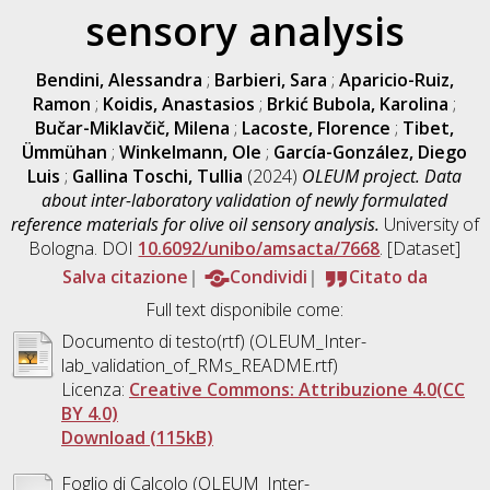
sensory analysis
Bendini, Alessandra
;
Barbieri, Sara
;
Aparicio-Ruiz,
Ramon
;
Koidis, Anastasios
;
Brkić Bubola, Karolina
;
Bučar-Miklavčič, Milena
;
Lacoste, Florence
;
Tibet,
Ümmühan
;
Winkelmann, Ole
;
García-González, Diego
Luis
;
Gallina Toschi, Tullia
(2024)
OLEUM project. Data
about inter-laboratory validation of newly formulated
reference materials for olive oil sensory analysis.
University of
Bologna. DOI
10.6092/unibo/amsacta/7668
. [Dataset]
Salva citazione
Condividi
Citato da
Full text disponibile come:
Documento di testo(rtf) (OLEUM_Inter-
lab_validation_of_RMs_README.rtf)
Licenza:
Creative Commons: Attribuzione 4.0(CC
BY 4.0)
Download (115kB)
Foglio di Calcolo (OLEUM_Inter-