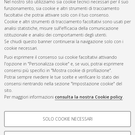
Nel nostro sito utilizziamo sia cookie tecnici necessari per il suo
funzionamento, sia cookie e altri strumenti di tracciamento
facoltativi che potrai attivare solo con il tuo consenso.
Cookie e altri strumenti di tracciamento facoltativi sono usati per
Vedi altre statistiche
analisi statistiche, misure sull'efficacia della comunicazione
istituzionale e analisi dei comportamenti degli utenti.
Gestione del documento:
Se chiudi questo banner continuerai la navigazione solo con i
cookie necessari.
Puoi esprimere il consenso sui cookie facoltativi attivando
AMS Acta
l'opzione in "Personalizza cookie" e, se vuoi, potrai esprimere
ISSN: 2038-7954
Atom
consensi più specifici in "Mostra cookie di profilazione".
re3data.org -
Potrai sempre rivedere le tue scelte e verificare lo stato dei
doi.org/10.17616/R3P19R
consensi rientrando nella sezione "Impostazione cookie" del
Rss
Servizio implementato e
1.0
sito.
gestito da
AlmaDL
Per maggiori informazioni
consulta la nostra Cookie policy
.
Impostazioni Cookie
Rss
Informativa sulla privacy
2.0
COOKIE DI PROFILAZIONE -
Condizioni d'uso del sito
SOLO COOKIE NECESSARI
FACOLTATIVI
Mission e policies del
repository
Si tratta di cookie utilizzati per analizzare le caratteristiche della