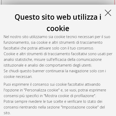
Questo sito web utilizza i
cookie
Nel nostro sito utilizziamo sia cookie tecnici necessari per il suo
funzionamento, sia cookie e altri strumenti di tracciamento
facoltativi che potrai attivare solo con il tuo consenso.
Cookie e altri strumenti di tracciamento facoltativi sono usati per
Vedi altre statistiche
analisi statistiche, misure sull'efficacia della comunicazione
istituzionale e analisi dei comportamenti degli utenti.
Gestione del documento:
Se chiudi questo banner continuerai la navigazione solo con i
cookie necessari.
Puoi esprimere il consenso sui cookie facoltativi attivando
AMS Acta
l'opzione in "Personalizza cookie" e, se vuoi, potrai esprimere
ISSN: 2038-7954
Atom
consensi più specifici in "Mostra cookie di profilazione".
re3data.org -
Potrai sempre rivedere le tue scelte e verificare lo stato dei
doi.org/10.17616/R3P19R
consensi rientrando nella sezione "Impostazione cookie" del
Rss
Servizio implementato e
1.0
sito.
gestito da
AlmaDL