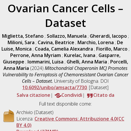
Ovarian Cancer Cells –
Dataset
Miglietta, Stefano
;
Sollazzo, Manuela
;
Gherardi, Iacopo
;
Milioni, Sara
;
Cavina, Beatrice
;
Marchio, Lorena
;
De
Luise, Monica
;
Coada, Camelia Alexandra
;
Fiorillo, Marco
;
Perrone, Anna Myriam
;
Kurelac, Ivana
;
Gasparre,
Giuseppe
;
Iommarini, Luisa
;
Ghelli, Anna Maria
;
Porcelli,
Anna Maria
(2024)
Mitochondrial Chaperonin MCJ Promotes
Vulnerability to Ferroptosis of Chemoresistant Ovarian Cancer
Cells – Dataset.
University of Bologna. DOI
10.6092/unibo/amsacta/7730
. [Dataset]
Salva citazione
Condividi
Citato da
Full text disponibile come:
Archivio (Dataset)
Licenza:
Creative Commons: Attribuzione 4.0(CC
BY 4.0)