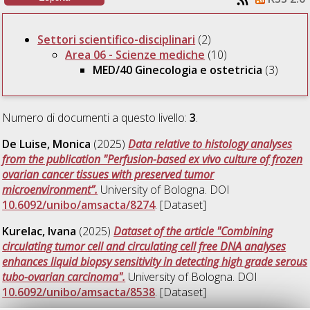
Settori scientifico-disciplinari
(2)
Area 06 - Scienze mediche
(10)
MED/40 Ginecologia e ostetricia
(3)
Numero di documenti a questo livello:
3
.
De Luise, Monica
(2025)
Data relative to histology analyses
from the publication "Perfusion-based ex vivo culture of frozen
ovarian cancer tissues with preserved tumor
microenvironment”.
University of Bologna. DOI
10.6092/unibo/amsacta/8274
. [Dataset]
Kurelac, Ivana
(2025)
Dataset of the article "Combining
circulating tumor cell and circulating cell free DNA analyses
enhances liquid biopsy sensitivity in detecting high grade serous
tubo-ovarian carcinoma".
University of Bologna. DOI
10.6092/unibo/amsacta/8538
. [Dataset]