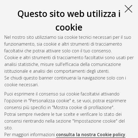
Miglietta, Stefano
;
Sollazzo, Manuela
;
Gherardi, Iacopo
;
Milioni, Sara
;
Cavina, Beatrice
;
Marchio, Lorena
;
De
Questo sito web utilizza i
Luise, Monica
;
Coada, Camelia Alexandra
;
Fiorillo, Marco
;
Perrone, Anna Myriam
;
Kurelac, Ivana
;
Gasparre,
cookie
Giuseppe
;
Iommarini, Luisa
;
Ghelli, Anna Maria
;
Porcelli,
Anna Maria
(2024)
Mitochondrial Chaperonin MCJ Promotes
Nel nostro sito utilizziamo sia cookie tecnici necessari per il suo
Vulnerability to Ferroptosis of Chemoresistant Ovarian Cancer
funzionamento, sia cookie e altri strumenti di tracciamento
Cells – Dataset.
University of Bologna. DOI
facoltativi che potrai attivare solo con il tuo consenso.
10.6092/unibo/amsacta/7730
. [Dataset]
Cookie e altri strumenti di tracciamento facoltativi sono usati per
analisi statistiche, misure sull'efficacia della comunicazione
istituzionale e analisi dei comportamenti degli utenti.
Questa lista e' stata generata il
Sat Aug 8 20:31:10 2026
Se chiudi questo banner continuerai la navigazione solo con i
CEST
.
cookie necessari.
Puoi esprimere il consenso sui cookie facoltativi attivando
AMS Acta
l'opzione in "Personalizza cookie" e, se vuoi, potrai esprimere
ISSN: 2038-7954
Atom
consensi più specifici in "Mostra cookie di profilazione".
re3data.org -
Potrai sempre rivedere le tue scelte e verificare lo stato dei
doi.org/10.17616/R3P19R
consensi rientrando nella sezione "Impostazione cookie" del
Rss
Servizio implementato e
1.0
sito.
gestito da
AlmaDL
Per maggiori informazioni
consulta la nostra Cookie policy
.