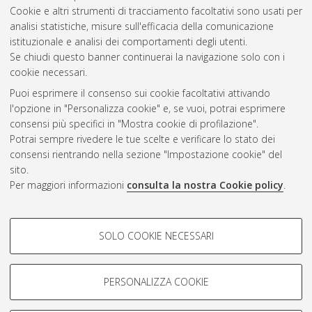
Cookie e altri strumenti di tracciamento facoltativi sono usati per
Vedi altre statistiche
analisi statistiche, misure sull'efficacia della comunicazione
istituzionale e analisi dei comportamenti degli utenti.
Gestione del documento:
Se chiudi questo banner continuerai la navigazione solo con i
cookie necessari.
Puoi esprimere il consenso sui cookie facoltativi attivando
AMS Acta
l'opzione in "Personalizza cookie" e, se vuoi, potrai esprimere
ISSN: 2038-7954
Atom
consensi più specifici in "Mostra cookie di profilazione".
re3data.org -
Potrai sempre rivedere le tue scelte e verificare lo stato dei
doi.org/10.17616/R3P19R
consensi rientrando nella sezione "Impostazione cookie" del
Rss
Servizio implementato e
1.0
sito.
gestito da
AlmaDL
Per maggiori informazioni
consulta la nostra Cookie policy
.
Impostazioni Cookie
Rss
Informativa sulla privacy
2.0
COOKIE DI PROFILAZIONE -
Condizioni d'uso del sito
SOLO COOKIE NECESSARI
FACOLTATIVI
Mission e policies del
repository
Si tratta di cookie utilizzati per analizzare le caratteristiche della
navigazione degli utenti, creare profili in base al loro comportamento
PERSONALIZZA COOKIE
sul sito, per analisi di marketing.
Mostra cookie di profilazione