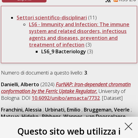
Settori scientifico-disciplinari
(11)
LS6 - Immunity and Infection: The immune
system and related disorders, infectious
agents and diseases, prevention and
treatment of infection
(3)
LS6_9 Bacteriology
(3)
Numero di documenti a questo livello:
3
.
Danielli, Alberto
(2024)
FurNAP: Iron-dependent chromatin
conformation by the Ferric Uptake Regulator.
University of
Bologna. DOI
10.6092/unibo/amsacta/7732
. [Dataset]
Franchini, Alessia
;
Urbinati, Emilio
;
Bruggeman, Veerle
;
Matsuo, Hideko
;
Ribbens, Wannes
;
van Doosselaere,
Barbara
(2024)
Una.Resin, WP2, T2.2: Thematic mapping of
Questo sito web utilizza i
Research Infrastructures and Resources in the field of One
Health.
University of Bologna. DOI