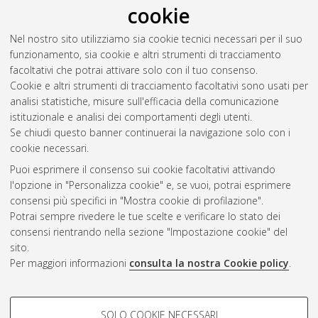
cookie
10.6092/unibo/amsacta/7569
. [Dataset]
Franchini, Alessia
;
Urbinati, Emilio
;
Bruggeman, Veerle
;
Nel nostro sito utilizziamo sia cookie tecnici necessari per il suo
Matsuo, Hideko
;
Ribbens, Wannes
;
van Doosselaere,
funzionamento, sia cookie e altri strumenti di tracciamento
Barbara
(2024)
Una.Resin, WP2, T2.4: Co-creation workshop
facoltativi che potrai attivare solo con il tuo consenso.
on Research Infrastructures and Resources.
University of
Cookie e altri strumenti di tracciamento facoltativi sono usati per
Bologna. DOI
10.6092/unibo/amsacta/7579
. [Dataset]
analisi statistiche, misure sull'efficacia della comunicazione
istituzionale e analisi dei comportamenti degli utenti.
Se chiudi questo banner continuerai la navigazione solo con i
Questa lista e' stata generata il
Fri Aug 7 20:32:34 2026 CEST
.
cookie necessari.
Puoi esprimere il consenso sui cookie facoltativi attivando
AMS Acta
l'opzione in "Personalizza cookie" e, se vuoi, potrai esprimere
ISSN: 2038-7954
Atom
consensi più specifici in "Mostra cookie di profilazione".
re3data.org -
Potrai sempre rivedere le tue scelte e verificare lo stato dei
doi.org/10.17616/R3P19R
consensi rientrando nella sezione "Impostazione cookie" del
Rss
Servizio implementato e
1.0
sito.
gestito da
AlmaDL
Per maggiori informazioni
consulta la nostra Cookie policy
.
Impostazioni Cookie
Rss
Informativa sulla privacy
2.0
COOKIE DI PROFILAZIONE -
Condizioni d'uso del sito
SOLO COOKIE NECESSARI