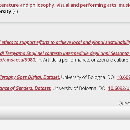
iterature and philosophy, visual and performing arts, musi
ersity
(4)
thics to support efforts to achieve local and global sustainabili
i Terayama Shūji nel contesto intermediale degli anni Sessanta 
bo/amsacta/5980
. In: Arti della performance: orizzonti e culture 
igraphy Goes Digital. Dataset.
University of Bologna. DOI
10.60
ance of Genders. Dataset.
University of Bologna. DOI
10.6092/
Quest