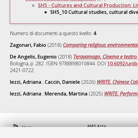
SH5 - Cultures and Cultural Production: L
SH5_10 Cultural studies, cultural div
Numero di documenti a questo livello:
4
.
Zagonari, Fabio
(2018)
Comparing religious environmental e
De Angelis, Eugenio
(2018)
Terayamago. Cinema e teatro d
Bologna, p. 282. ISBN 9788898010844. DOI
10.6092/uni
2421-0722.
Iezzi, Adriana
;
Caccin, Daniele
(2026)
WRITE. Chinese Call
Iezzi, Adriana
;
Merenda, Martina
(2025)
WRITE. Perform
AMS Acta
Atom
ISSN: 2038-7954
Rss 1.0