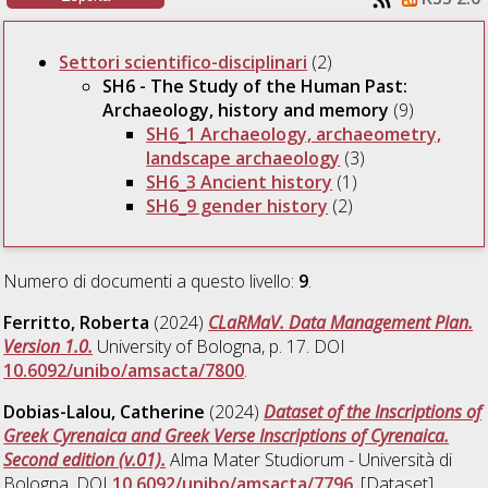
Settori scientifico-disciplinari
(2)
SH6 - The Study of the Human Past:
Archaeology, history and memory
(9)
SH6_1 Archaeology, archaeometry,
landscape archaeology
(3)
SH6_3 Ancient history
(1)
SH6_9 gender history
(2)
Numero di documenti a questo livello:
9
.
Ferritto, Roberta
(2024)
CLaRMaV. Data Management Plan.
Version 1.0.
University of Bologna, p. 17. DOI
10.6092/unibo/amsacta/7800
.
Dobias-Lalou, Catherine
(2024)
Dataset of the Inscriptions of
Greek Cyrenaica and Greek Verse Inscriptions of Cyrenaica.
Second edition (v.01).
Alma Mater Studiorum - Università di
Bologna. DOI
10.6092/unibo/amsacta/7796
. [Dataset]