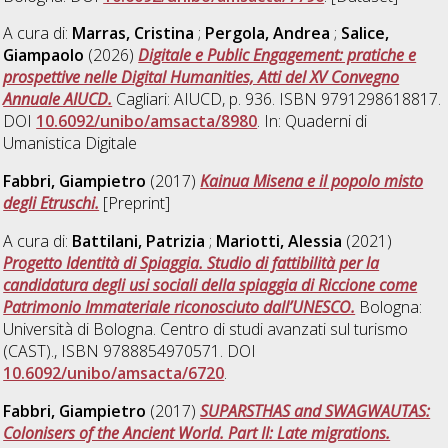
A cura di:
Marras, Cristina
;
Pergola, Andrea
;
Salice,
Giampaolo
(2026)
Digitale e Public Engagement: pratiche e
prospettive nelle Digital Humanities, Atti del XV Convegno
Annuale AIUCD.
Cagliari: AIUCD, p. 936. ISBN 9791298618817.
DOI
10.6092/unibo/amsacta/8980
. In: Quaderni di
Umanistica Digitale
Fabbri, Giampietro
(2017)
Kainua Misena e il popolo misto
degli Etruschi.
[Preprint]
A cura di:
Battilani, Patrizia
;
Mariotti, Alessia
(2021)
Progetto Identità di Spiaggia. Studio di fattibilità per la
candidatura degli usi sociali della spiaggia di Riccione come
Patrimonio Immateriale riconosciuto dall’UNESCO.
Bologna:
Università di Bologna. Centro di studi avanzati sul turismo
(CAST)., ISBN 9788854970571. DOI
10.6092/unibo/amsacta/6720
.
Fabbri, Giampietro
(2017)
SUPARSTHAS and SWAGWAUTAS:
Colonisers of the Ancient World. Part II: Late migrations.