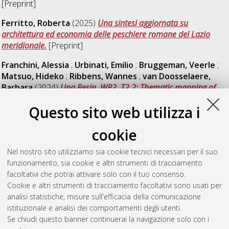
[Preprint]
Ferritto, Roberta
(2025)
Una sintesi aggiornata su
architettura ed economia delle peschiere romane del Lazio
meridionale.
[Preprint]
Franchini, Alessia
;
Urbinati, Emilio
;
Bruggeman, Veerle
;
Matsuo, Hideko
;
Ribbens, Wannes
;
van Doosselaere,
Barbara
(2024)
Una.Resin, WP2, T2.2: Thematic mapping of
Research Infrastructures and Resources in the field of Cultural
Questo sito web utilizza i
Heritage.
University of Bologna. DOI
10.6092/unibo/amsacta/7568
. [Dataset]
cookie
Franchini, Alessia
;
Urbinati, Emilio
;
Bruggeman, Veerle
;
Matsuo, Hideko
;
Ribbens, Wannes
;
van Doosselaere,
Nel nostro sito utilizziamo sia cookie tecnici necessari per il suo
Barbara
(2024)
Una.Resin, WP2, T2.4: Co-creation workshop
funzionamento, sia cookie e altri strumenti di tracciamento
on Research Infrastructures and Resources.
University of
facoltativi che potrai attivare solo con il tuo consenso.
Bologna. DOI
10.6092/unibo/amsacta/7579
. [Dataset]
Cookie e altri strumenti di tracciamento facoltativi sono usati per
analisi statistiche, misure sull'efficacia della comunicazione
istituzionale e analisi dei comportamenti degli utenti.
Questa lista e' stata generata il
Sat Aug 8 20:31:47 2026
Se chiudi questo banner continuerai la navigazione solo con i
CEST
.